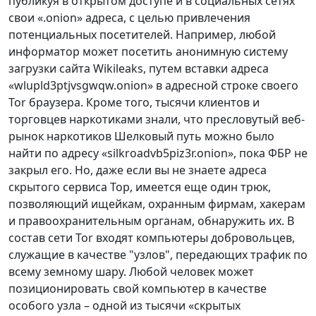
публикуя в открытом доступе и в социальных сетях
свои «.onion» адреса, с целью привлечения
потенциальных посетителей. Например, любой
информатор может посетить анонимную систему
загрузки сайта Wikileaks, путем вставки адреса
«wlupld3ptjvsgwqw.onion» в адресной строке своего
Tor браузера. Кроме того, тысячи клиентов и
торговцев наркотиками знали, что пресловутый веб-
рынок наркотиков Шелковый путь можно было
найти по адресу «silkroadvb5piz3r.onion», пока ФБР не
закрыл его. Но, даже если вы не знаете адреса
скрытого сервиса Тор, имеется еще один трюк,
позволяющий ищейкам, охранным фирмам, хакерам
и правоохранительным органам, обнаружить их. В
состав сети Tor входят компьютеры добровольцев,
служащие в качестве "узлов", передающих трафик по
всему земному шару. Любой человек может
позиционировать свой компьютер в качестве
особого узла – одной из тысячи «скрытых