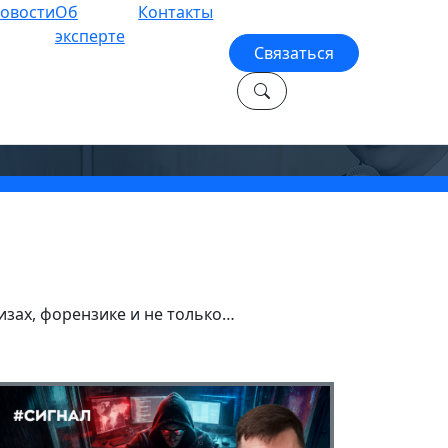
овости
Об
Контакты
эксперте
Связаться
зах, форензике и не только…