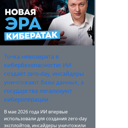
Точка невозврата в
кибербезопасности: ИИ
создаёт zero-day, инсайдеры
уничтожают базы данных, а
государства легализуют
кибероперации
В мае 2026 года ИИ впервые
использовали для создания zero-day
эксплойтов, инсайдеры уничтожили