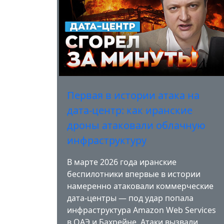
Первая в истории атака на
дата-центр: как иранские
дроны атаковали облачную
инфраструктуру
В марте 2026 года иранские
беспилотники впервые в истории
намеренно атаковали коммерческие
дата-центры — под удар попала
инфраструктура Amazon Web Services
в ОАЭ и Бахрейне. Атаки вызвали