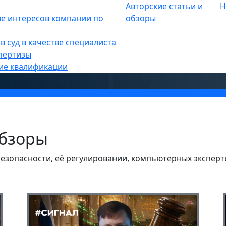
Авторские статьи и
Н
е интересов компании по
обзоры
и и обзоры
в суд в качестве специалиста
пертизы
ие квалификации
обзоры
зопасности, её регулировании, компьютерных эксперти