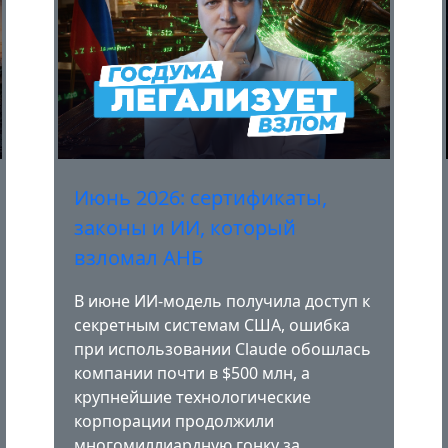
Июнь 2026: сертификаты,
законы и ИИ, который
взломал АНБ
В июне ИИ-модель получила доступ к
секретным системам США, ошибка
при использовании Claude обошлась
компании почти в $500 млн, а
крупнейшие технологические
корпорации продолжили
многомиллиардную гонку за