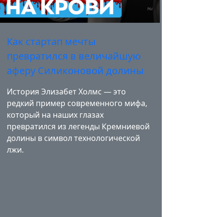
Как стартап мечты
превратился в величайшую
аферу Силиконовой долины
История Элизабет Холмс — это
редкий пример современного мифа,
который на наших глазах
превратился из легенды Кремниевой
долины в символ технологической
лжи.