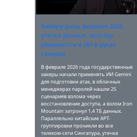
Киберугрозы февраля 2026:
утечки данных, zero-day
уязвимости и ИИ в руках
хакеров
В феврале 2026 года государственные
хакеры начали применять ИИ Gemini
для подготовки атак, в облачных
менеджерах паролей нашли 25
сценариев взлома через
восстановление доступа, а взлом Iron
Mountain затронул 1,4 ТБ данных.
Параллельно китайские APT-
группировки проникли во все
телеком-сети Сингапура, утечка