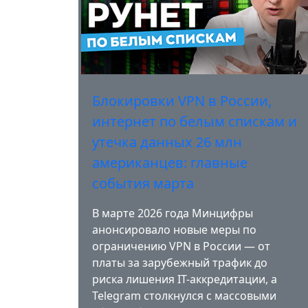
Блокировки VPN в России,
интернет по белым спискам и
утечка данных 26 млн
американцев: главные
события марта
В марте 2026 года Минцифры
анонсировало новые меры по
ограничению VPN в России — от
платы за зарубежный трафик до
риска лишения IT-аккредитации, а
Telegram столкнулся с массовыми