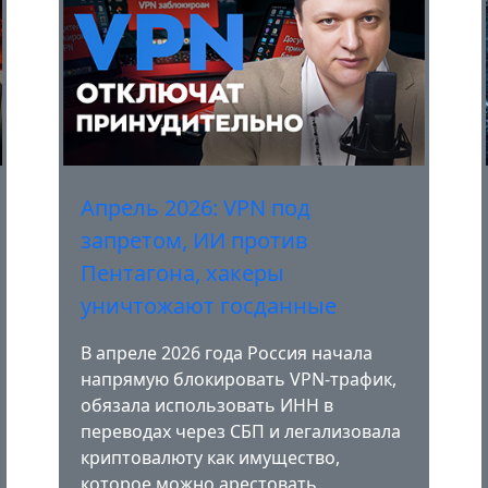
Апрель 2026: VPN под
запретом, ИИ против
Пентагона, хакеры
уничтожают госданные
В апреле 2026 года Россия начала
напрямую блокировать VPN-трафик,
обязала использовать ИНН в
переводах через СБП и легализовала
криптовалюту как имущество,
которое можно арестовать.