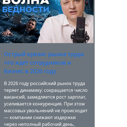
Острый кризис рынка труда:
что ждёт сотрудников и
бизнес в 2026 году
В 2026 году российский рынок труда
теряет динамику: сокращается число
вакансий, замедляется рост зарплат,
усиливается конкуренция. При этом
массовых увольнений не происходит
— компании снижают издержки
через неполный рабочий день,