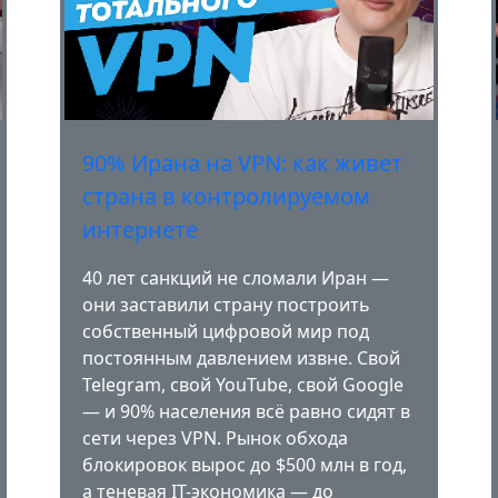
90% Ирана на VPN: как живет
страна в контролируемом
интернете
40 лет санкций не сломали Иран —
они заставили страну построить
собственный цифровой мир под
постоянным давлением извне. Свой
Telegram, свой YouTube, свой Google
— и 90% населения всё равно сидят в
сети через VPN. Рынок обхода
блокировок вырос до $500 млн в год,
а теневая IT-экономика — до