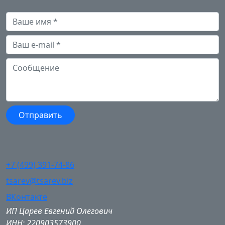
+7 (499) 391-74-86
tsarev@tsarev.biz
ВКонтакте
ИП Царев Евгений Олегович
ИНН: 220903573900