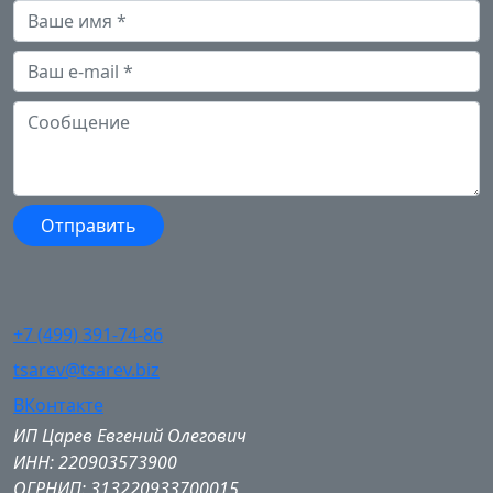
+7 (499) 391-74-86
tsarev@tsarev.biz
ВКонтакте
ИП Царев Евгений Олегович
ИНН: 220903573900
ОГРНИП: 313220933700015