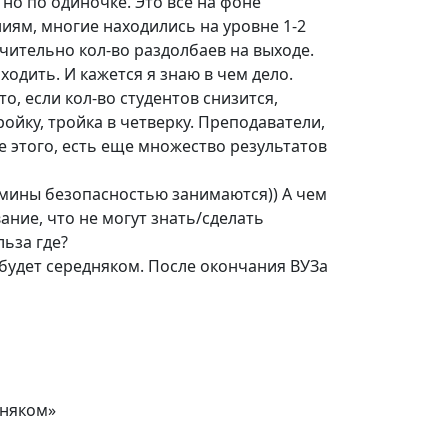
но по одиночке. Это все на фоне
ниям, многие находились на уровне 1-2
ачительно кол-во раздолбаев на выходе.
одить. И кажется я знаю в чем дело.
о, если кол-во студентов снизится,
ойку, тройка в четверку. Преподаватели,
е этого, есть еще множество результатов
садмины безопасностью занимаются)) А чем
ние, что не могут знать/сделать
ьза где?
 будет середняком. После окончания ВУЗа
дняком»