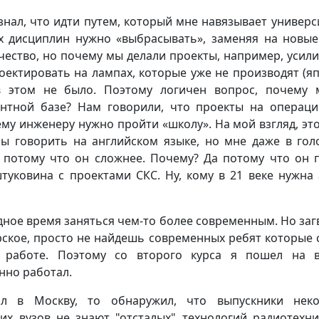
знал, что идти путем, который мне навязывает универси
х дисциплин нужно «выбрасывать», заменяя на новые
ество, но почему мы делали проекты, например, усили
роектировать на лампах, которые уже не производят (я
 в этом не было. Поэтому логичен вопрос, почему
нтной базе? Нам говорили, что проекты на операц
му инженеру нужно пройти «школу». На мой взгляд, это
бы говорить на английском языке, но мне даже в гол
, потому что он сложнее. Почему? Да потому что он 
туковина с проектами СКС. Ну, кому в 21 веке нужна
дное время заняться чем-то более современным. Но заг
орское, просто не найдешь современных ребят которые 
 работе. Поэтому со второго курса я пошел на 
нно работал.
л в Москву, то обнаружил, что выпускники неко
их вузов не знают "отсталых" технологий радиотехни