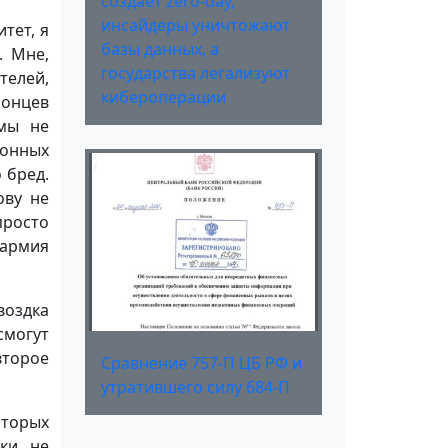
создаёт zero-day,
инсайдеры уничтожают
тет, я
базы данных, а
. Мне,
государства легализуют
телей,
кибероперации
понцев
 мы не
ионных
 бред.
ову не
просто
 армия
воздка
смогут
второе
Сравнение 757-П ЦБ РФ и
утратившего силу 684-П
торых
ки, не