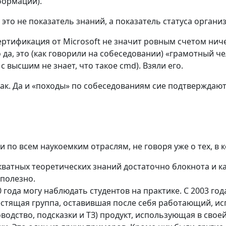
формации).
то не показатель знаний, а показатель статуса органи
ртификация от Microsoft не значит ровным счетом ниче
о да, это (как говорили на собеседовании) «грамотный ч
 высшим не знает, что такое cmd). Взяли его.
так. Да и «походы» по собеседованиям сие подтверждают
и по всем наукоемким отраслям, не говоря уже о тех, в к
кватных теоретических знаний достаточно блокнота и к
сполезно.
 года могу наблюдать студентов на практике. С 2003 го
лестящая группа, оставившая после себя работающий, 
водство, подсказки и ТЗ) продукт, использующая в свое