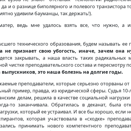
 да и о разнице биполярного и полевого транзистора т
риятно удивили бауманцы, так держать!).
матер, ведь мне удалось взять все, что нужно, а 
ысшего технического образования, будем называть ее 
а не признает свою убогость, иначе, зачем она 
дется закрывать, а наша власть таких радикальных 
щной чистке преподавательского состава и пересмотру п
 выпускников, это наша болезнь на долгие годы.
ажаемые преподаватели, которые серьезно оторваны от
ьный пример, правда, из юридической сферы. Судья 10-
анским делам, решила в качестве социальной нагрузки
огда-то заканчивала. Обратилась в деканат, была от
грузки, который ее устраивал. И все бы хорошо, если н
пирантов, которая участвовала в «сходке» преподав
азались принимать нового компетентного преподава