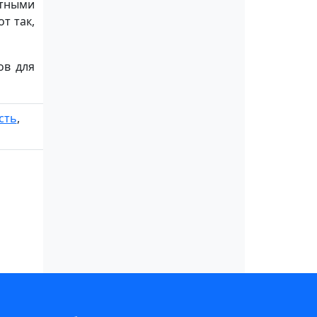
тными
т так,
ов для
сть
,