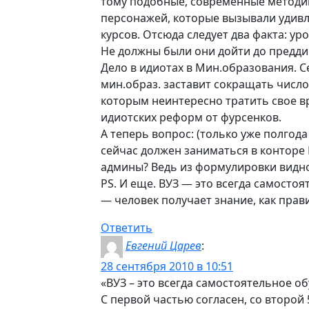
тому подобные, современные методики
персонажей, которые вызывали удивле
курсов. Отсюда следует два факта: у
Не должны были они дойти до преддип
Дело в идиотах в Мин.образования. Се
мин.образ. заставит сокращать число
которым неинтересно тратить свое вр
идиотских реформ от фурсенков.
А теперь вопрос: (только уже полгода
сейчас должен заниматься в конторе 
админы? Ведь из формулировки видно,
PS. И еще. ВУЗ — это всегда самосто
— человек получает знание, как пра
Ответить
Евгений Царев
:
28 сентября 2010 в 10:51
«ВУЗ – это всегда самостоятельное об
С первой частью согласен, со второй 