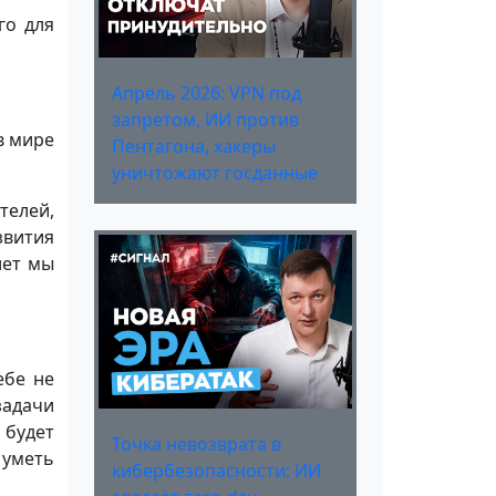
го для
Апрель 2026: VPN под
запретом, ИИ против
 в мире
Пентагона, хакеры
уничтожают госданные
телей,
вития
лет мы
ебе не
задачи
 будет
Точка невозврата в
 уметь
кибербезопасности: ИИ