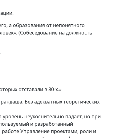
зации.
го, а образования от непонятного
еловек». (Собеседование на должность
.
оторых отставали в 80-х.»
арандаша. Без адекватных теоретических
да уровень неукоснительно падает, но при
используемый и разработанный
й работе Управление проектами, роли и