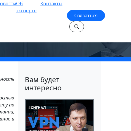
овости
Об
Контакты
эксперте
Связаться
не
1.
Вам будет
ьность
интересно
ностью
оту по
пании,
ание и