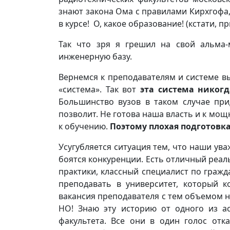
знают закона Ома с правилами Кирхгофа,
в курсе! О, какое образование! (кстати, п
Так что зря я грешил на свой альма-
инженерную базу.
Вернемся к преподавателям и системе в
«система». Так вот
эта система никогд
Большинство вузов в таком случае при
позволит. Не готова наша власть и к мо
к обучению.
Поэтому плохая подготовка
Усугубляется ситуация тем, что наши ув
боятся конкуренции. Есть отличный реал
практики, классный специалист по гражд
преподавать в университет, который к
вакансия преподавателя с тем объемом на
НО! Знаю эту историю от одного из ас
факультета. Все они в один голос отк