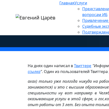
Главная
Услуги
Главная
»
Новости
»
Инновации
Представлени
»
Чему не учат в универс
вопросам ИБ
Привлечение 
могут найти работу, а 
Судебные экс
Подтвержден
На днях один написал в
Твиттере
"Информ
ссылка
"
. Один из пользователей Твиттера
ахах) только уже полгода никуда на рабо
занимаются) и это с высшим образование
специальности ну вот например в Челя
оказывающие услуги в этой сфере, и гос.к
опыт работы от 3 лет. Без опыта только 