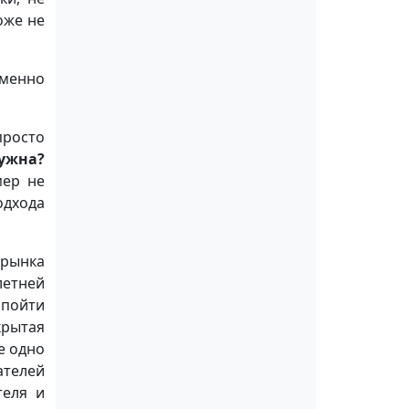
оже не
именно
просто
нужна?
мер не
одхода
 рынка
летней
 пойти
крытая
е одно
ателей
теля и