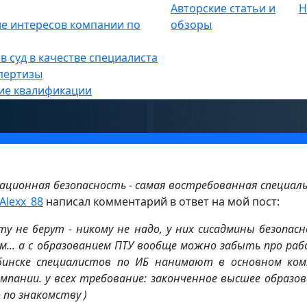
Авторские статьи и
Н
е интересов компании по
обзоры
итетах? или почему выпускники 
в суд в качестве специалиста
компании специалистов? Часть — 
пертизы
ие квалификации
ационная безопасность - самая востребованная специал
Alexx_88
написал комментарий в ответ на мой пост:
ту не берут - никому не надо, у них сисадмины безопас
м... а с образованием ПТУ вообще можно забыть про раб
бинске специалистов по ИБ нанимают в основном ком
омпании. у всех требование: законченное высшее образов
по знакомству )