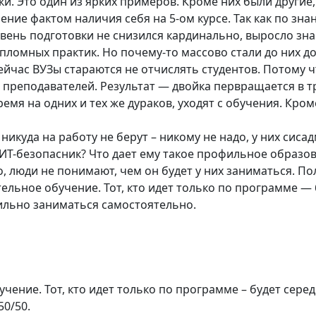
. Это один из ярких примеров. Кроме них были другие, 
ние фактом наличия себя на 5-ом курсе. Так как по зна
ровень подготовки не снизился кардинально, выросло зн
ломных практик. Но почему-то массово стали до них дох
йчас ВУЗы стараются не отчислять студентов. Потому чт
 преподавателей. Результат — двойка первращается в тр
емя на одних и тех же дураков, уходят с обучения. Кром
 никуда на работу не берут – никому не надо, у них си
ИТ-безопасник? Что дает ему такое профильное образова
 люди не понимают, чем он будет у них заниматься. Пол
ятельное обучение. Тот, кто идет только по программе —
вильно заниматься самостоятельно.
учение. Тот, кто идет только по программе – будет сере
50/50.