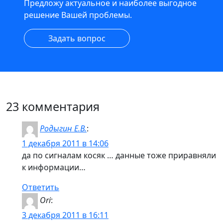
Предложу актуальное и наиболее выгодное
решение Вашей проблемы.
Задать вопрос
23 комментария
Родыгин Е.В.
:
1 декабря 2011 в 14:06
да по сигналам косяк … данные тоже приравняли
к информации…
Ответить
Ori
:
3 декабря 2011 в 16:11