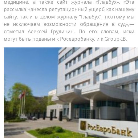
медицине, а также сайт журнала «Главбух». «Эта
рассылка нанесла репутационный ущерб как нашему
сайту, так и в целом журналу “Главбух”, поэтому мы
не исключаем возможности обращения в суд»,—
отметил Алексей Грудинин. По его словам, иски
могут быть поданы и к Росевробанку, и к Group-IB.