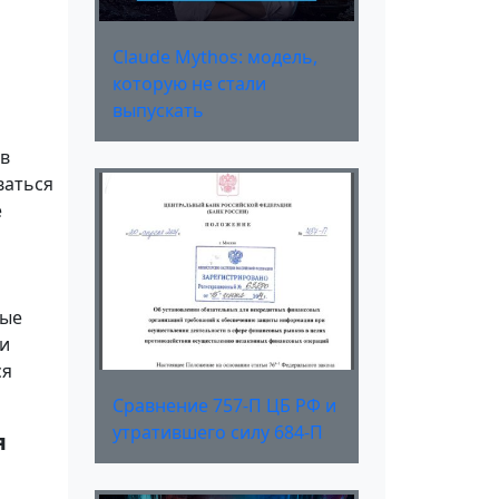
Claude Mythos: модель,
которую не стали
выпускать
 в
ваться
е
ные
ли
ся
Сравнение 757-П ЦБ РФ и
утратившего силу 684-П
я