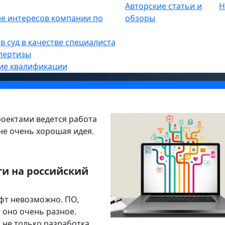
Авторские статьи и
Н
е интересов компании по
обзоры
 импортозаместить зарубежное 
в суд в качестве специалиста
пертизы
ие квалификации
роектами ведется работа
не очень хорошая идея.
и на российский
фт невозможно. ПО,
 оно очень разное.
не только разработка,