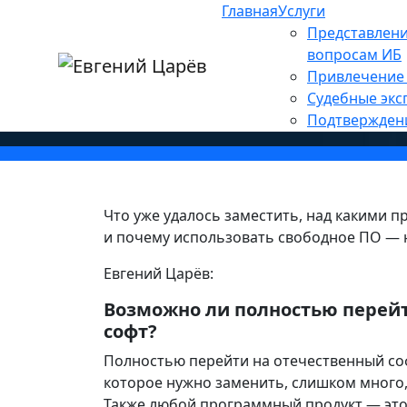
Главная
Услуги
Главная
»
Новости
»
Оффтоп
Представлени
»
За и против: можно ли
вопросам ИБ
Привлечение 
Судебные экс
Подтвержден
Что уже удалось заместить, над какими п
и почему использовать свободное ПО — 
Евгений Царёв:
Возможно ли полностью перейт
софт?
Полностью перейти на отечественный со
которое нужно заменить, слишком много,
Также любой программный продукт — это 