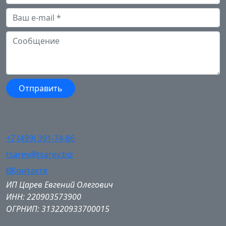
+7 (499) 391-74-86
tsarev@tsarev.biz
ВКонтакте
ИП Царев Евгений Олегович
ИНН: 220903573900
ОГРНИП: 313220933700015