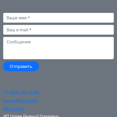
+7 (499) 391-74-86
tsarev@tsarev.biz
ВКонтакте
ИП Царев Евгений Олегович