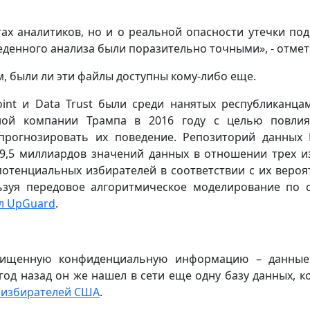
тах аналитиков, но и о реальной опасности утечки по
денного анализа были поразительно точными», - отмет
, были ли эти файлы доступны кому-либо еще.
Point и Data Trust были среди нанятых республиканца
ной компании Трампа в 2016 году с целью повлия
прогнозировать их поведение. Репозиторий данных
 9,5 миллиардов значений данных в отношении трех и
потенциальных избирателей в соответствии с их веро
ьзуя передовое алгоритмическое моделирование по 
л UpGuard
.
ащищенную конфиденциальную информацию – данн
 год назад он же нашел в сети еще одну базу данных, к
 избирателей США
.