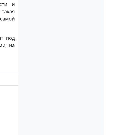
сти и
 такая
 самой
ит под
ми, на