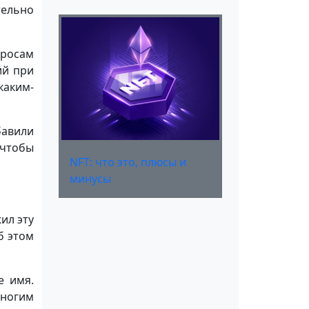
ельно
просам
ий при
каким-
авили
 чтобы
NFT: что это, плюсы и
минусы
ил эту
б этом
е имя.
многим