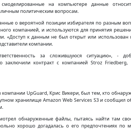
е смоделированные на компьютере данные относит
зличным политическим вопросам.
данные о вероятной позиции избирателя по разным во
нного компанией, и используются для принятия решен
и. «Доступ к данным не был открыт или использован 
редставители компании.
етственность за сложившуюся ситуацию», - доб
то заключили контракт с компанией Stroz Friedberg,
 компании UpGuard, Крис Викери, был тем, кто обнаруж
упном хранилище Amazon Web Services S3 и сообщил о
м.
смотрел обнаруженные файлы, пытаясь найти там сво
овольно хорошо догадалась о его предпочтениях по 