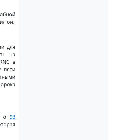
добной
ил он.
ми для
ть на
 RNC в
з пяти
ятными
сорока
ые о
93
оторая