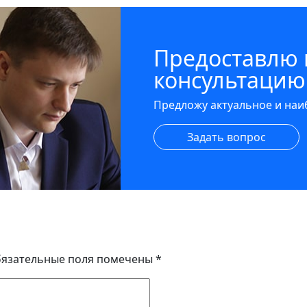
Предоставлю
консультацию
Предложу актуальное и на
Задать вопрос
язательные поля помечены
*