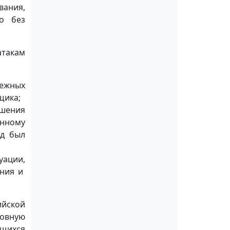
вания,
о без
атакам
нежных
щика;
ршения
онному
од был
уации,
ения и
ийской
овную
ящихся