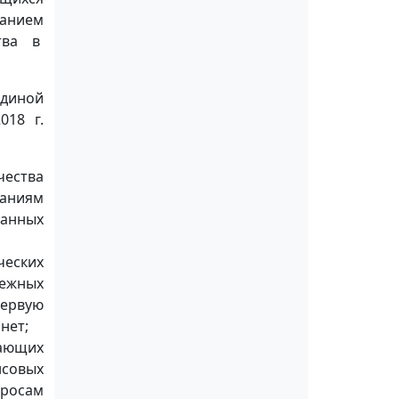
ванием
тва в
единой
018 г.
чества
аниям
анных
ческих
нежных
первую
нет;
вающих
нсовых
просам