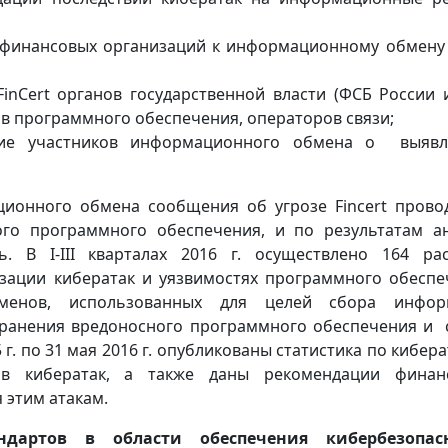
 финансовых организаций к информационному обмену
FinCert органов государственной власти (ФСБ России
ов программного обеспечения, операторов связи;
ние участников информационного обмена о выявл
ионного обмена сообщения об угрозе Fincert прово
ого программного обеспечения, и по результатам а
. В I-III кварталах 2016 г. осуществлено 164 ра
изации кибератак и уязвимостях программного обеспе
менов, использованных для целей сбора инфор
транения вредоносного программного обеспечения и 
 г. по 31 мая 2016 г. опубликованы статистика по кибера
ов кибератак, а также даны рекомендации финан
 этим атакам.
ндартов в области обеспечения кибербезопас