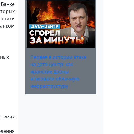
 Банке
оторых
енники
Банком
жных
Первая в истории атака
на дата-центр: как
иранские дроны
атаковали облачную
инфраструктуру
стемах
юдения