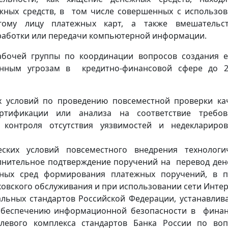
ежных средств, в том числе совершенных с использо
гому лицу платежных карт, а также вмешательс
работки или передачи компьютерной информации.
абочей группы по координации вопросов создания 
нным угрозам в кредитно-финансовой сфере до 2
х условий по проведению повсеместной проверки ка
ртификации или анализа на соответствие требов
онтроля отсутствия уязвимостей и недеклариров
ких условий повсеместного внедрения технологи
лнительное подтверждение поручений на перевод де
нных сред формирования платежных поручений, в 
овского обслуживания и при использовании сети Интер
нальных стандартов Российской Федерации, устанавли
 обеспечению информационной безопасности в фина
слевого комплекса стандартов Банка России по во