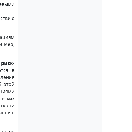
левыми
йствию
зациям
и мер,
риск-
тся, в
вления
В этой
аниями
овских
ности
ечению
ние ее