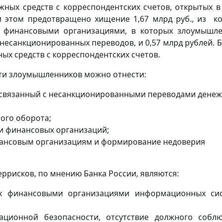
ных средств с корреспондентских счетов, открытых в
ри этом предотвращено хищение 1,67 млрд руб., из к
о финансовыми организациями, в которых злоумышл
несанкционированных переводов, и 0,57 млрд рублей. 
х средств с корреспондентских счетов.
ти злоумышленников можно отнести:
 связанный с несанкционированными переводами дене
ного оборота;
ти финансовых организаций;
нансовым организациям и формирование недоверия
исков, по мнению Банка России, являются:
х финансовыми организациями информационных си
ционной безопасности, отсутствие должного собл