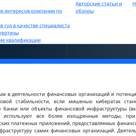
Авторские статьи и
Н
опасность
е интересов компании по
»
обзоры
ильности ЦБ: Киберриск: угрозы
в суд в качестве специалиста
ьности и меры по управлению и
пертизы
ие квалификации
мым в деятельности финансовых организаций и потенц
овой стабильности, если мишенью кибератак стан
е банки или объекты финансовой инфраструктуры (в
и используют все более изощренные методы, при
тских платежных приложений, предоставляемых финан
раструктуру самих финансовых организаций. Деятел