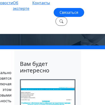
овости
Об
Контакты
эксперте
Связаться
м
Вам будет
интересно
иально
овятся
ключая
 этом
совыми
ьность