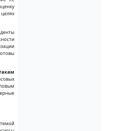
оценку
 целях
иденты
жности
изации
готовы
такам
нсовых
иповым
терные
стемой
есурсы