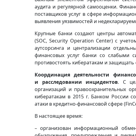
аудита и регулярной самооценки. Фина
поставщиков услуг в сфере информационн
выявления уязвимостей и недекларируем
Крупные банки создают центры автома
(SOC, Security Operation Center) с уче
аутсорсинга и централизации отдельн
финансовых услуг банки со слабыми 
противостоять кибератакам и защищать с
Координация деятельности финанс
и расследовании инцидентов
. С це
организаций и правоохранительных ор
кибератакам в 2015 г. Банком России 
атаки в кредитно-финансовой сфере (FinCe
В настоящее время:
– организован информационный обмен
обнаружения, предупреждения и ликви