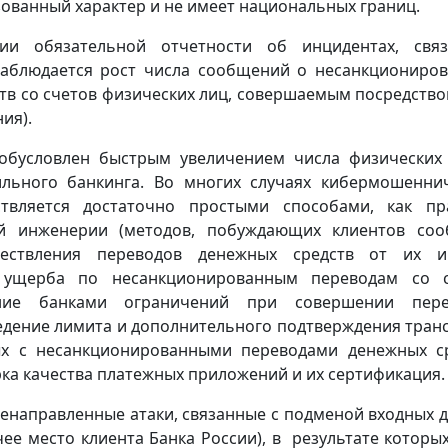
ованный характер и не имеет национальных границ.
и обязательной отчетности об инцидентах, связ
аблюдается рост числа сообщений о несанкциониро
тв со счетов физических лиц, совершаемым посредств
ия).
обусловлен быстрым увеличением числа физических
ильного банкинга. Во многих случаях кибермошенни
вляется достаточно простыми способами, как пр
й инженерии (методов, побуждающих клиентов со
ествления переводов денежных средств от их им
 ущерба по несанкционированным переводам со с
ение банками ограничений при совершении пере
ведение лимита и дополнительного подтверждения тран
ых с несанкционированными переводами денежных с
рка качества платежных приложений и их сертификация.
ленаправленные атаки, связанные с подменой входных 
ее место клиента Банка России), в результате которы