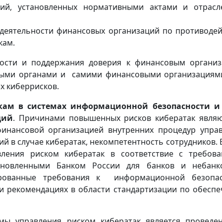
ий, установленных нормативными актами и отрас
 деятельности финансовых организаций по противоде
кам.
ности и поддержания доверия к финансовым органи
ными органами и самими финансовыми организациям
х киберрисков.
кам в системах информационной безопасности и 
ций
. Причинами повышенных рисков кибератак являю
финансовой организацией внутренних процедур упра
ий в случае кибератак, некомпетентность сотрудников. 
вления риском кибератак в соответствие c требов
ановленными Банком России для банков и небанк
ированные требования к информационной безопас
и рекомендациях в области стандартизации по обесп
мы управления риском кибератак является проведе