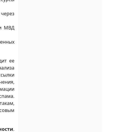
 через
 и МВД
енных
дит ее
нализа
ссылки
чения,
мации
спама.
такам,
совым
ности
.