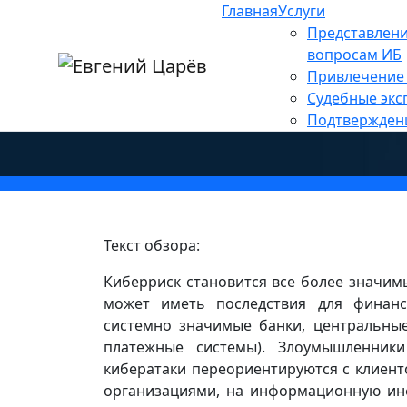
Главная
Услуги
Главная
»
Новости
»
Информационная без
Представлени
Обзор финансовой стаб
вопросам ИБ
Привлечение 
для финансовой стабил
Судебные экс
Подтвержден
Текст обзора:
Киберриск становится все более значи
может иметь последствия для финанс
системно значимые банки, центральны
платежные системы). Злоумышленник
кибератаки переориентируются с клиен
организациями, на информационную инф