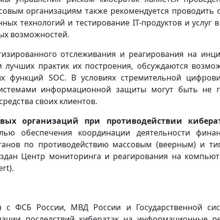
нсовым организациям также рекомендуется проводить 
ых технологий и тестирование IT-продуктов и услуг в
ых возможностей.
тизированного отслеживания и реагирования на инц
том лучших практик их построения, обсуждаются возмо
ых функций SOC. В условиях стремительной цифров
системами информационной защиты могут быть не 
редства своих клиентов.
овых организаций при противодействии кибера
лью обеспечения координации деятельности фина
ганов по противодействию массовым (веерным) и т
создан Центр мониторинга и реагирования на компью
rt).
 с ФСБ России, МВД России и Государственной си
дации последствий кибератак на информационные р