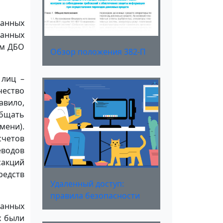
анных
ванных
ом ДБО
Обзор положения 382-П
 лиц –
чество
авило,
общать
ени).
четов
водов
сакций
редств
Удаленный доступ:
правила безопасности
данных
х были