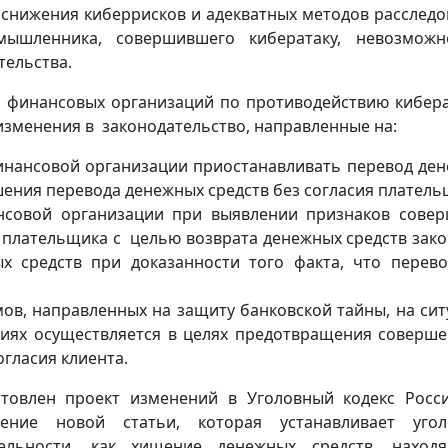
снижения киберрисков и адекватных методов расследо
мышленника, совершившего кибератаку, невозможн
тельства.
 финансовых организаций по противодействию кибер
изменения в законодательство, направленные на:
финансовой организации приостанавливать перевод де
ения перевода денежных средств без согласия платель
ансовой организации при выявлении признаков сове
я плательщика с целью возврата денежных средств зак
х средств при доказанности того факта, что перев
ов, направленных на защиту банковской тайны, на сит
иях осуществляется в целях предотвращения соверш
гласия клиента.
товлен проект изменений в Уголовный кодекс Росс
ение новой статьи, которая устанавливает угол
ельности, как хищение денежных средств, наход