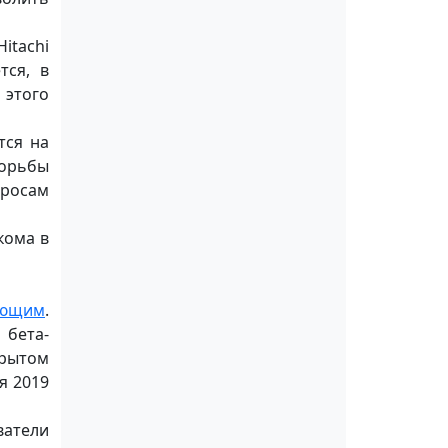
itachi
тся, в
 этого
тся на
борьбы
росам
кома в
ающим
.
 бета-
крытом
я 2019
ватели