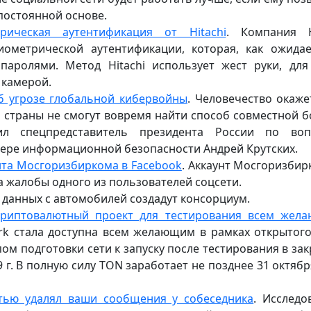
постоянной основе.
ическая аутентификация от Hitachi
. Компания H
ометрической аутентификации, которая, как ожидае
аролями. Метод Hitachi использует жест руки, для
 камерой.
б угрозе глобальной кибервойны
. Человечество окаже
 страны не смогут вовремя найти способ совместной 
ил спецпредставитель президента России по воп
фере информационной безопасности Андрей Крутских.
нта Мосгоризбиркома в Facebook
. Аккаунт Мосгоризбир
а жалобы одного из пользователей соцсети.
а данных с автомобилей создадут консорциум.
 криптовалютный проект для тестирования всем жел
rk стала доступна всем желающим в рамках открытого
ом подготовки сети к запуску после тестирования в за
 г. В полную силу TON заработает не позднее 31 октябр
стью удалял ваши сообщения у собеседника
. Исследо