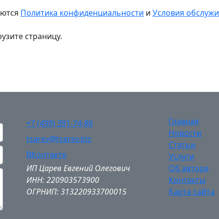
яются
Политика конфиденциальности
и
Условия обслуж
узите страницу.
Главная
+7 (499) 391-74-86
Новости
tsarev@tsarev.biz
Статьи
ВКонтакте
Услуги
ИП Царев Евгений Олегович
Об авторе
ИНН: 220903573900
Контакты
ОГРНИП: 313220933700015
Карта сайта