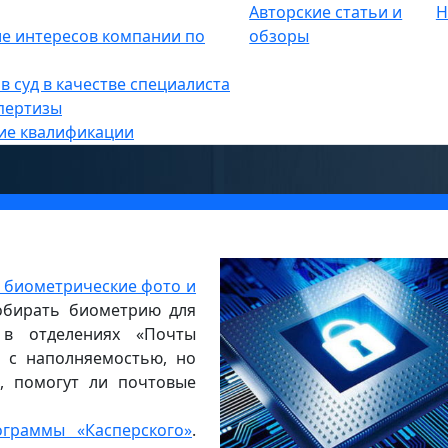
Авторские статьи и
Н
е
е интересов компании по
»
обзоры
Ю В МИРЕ КИБЕРБЕЗОПАСНОСТИ
в суд в качестве специалиста
пертизы
ие квалификации
ь биометрические фото и
собирать биометрию для
 в отделениях «Почты
 с наполняемостью, но
о, помогут ли почтовые
граммы «Касперского»
.