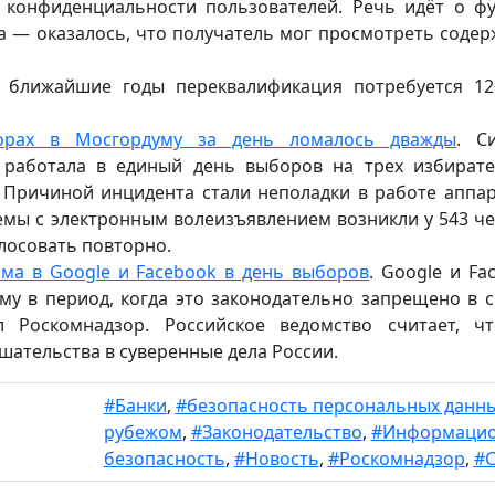
 конфиденциальности пользователей. Речь идёт о ф
а — оказалось, что получатель мог просмотреть соде
В ближайшие годы переквалификация потребуется 1
борах в Мосгордуму за день ломалось дважды
. С
я работала в единый день выборов на трех избират
. Причиной инцидента стали неполадки в работе аппа
мы с электронным волеизъявлением возникли у 543 че
лосовать повторно.
ма в Google и Facebook в день выборов
. Google и Fa
у в период, когда это законодательно запрещено в с
л Роскомнадзор. Российское ведомство считает, ч
шательства в суверенные дела России.
#Банки
,
#безопасность персональных данн
рубежом
,
#Законодательство
,
#Информацио
безопасность
,
#Новость
,
#Роскомнадзор
,
#