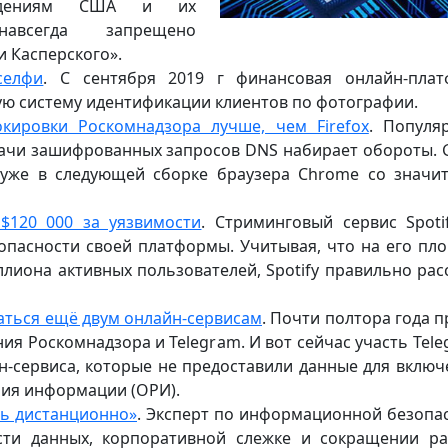
еждениям США и их
авсегда запрещено
 Касперского».
селфи
. С сентября 2019 г финансовая онлайн-пла
ую систему идентификации клиентов по фотографии.
кировки Роскомнадзора лучше, чем Firefox
. Популя
дачи зашифрованных запросов DNS набирает обороты. 
 уже в следующей сборке браузера Chrome со значи
 $120 000 за уязвимости
. Стриминговый сервис Spotif
зопасности своей платформы. Учитывая, что на его пл
лиона активных пользователей, Spotify правильно рас
таться ещё двум онлайн-сервисам
. Почти полтора года 
ия Роскомнадзора и Telegram. И вот сейчас участь Tele
н-сервиса, которые не предоставили данные для включ
ния информации (ОРИ).
ь дистанционно»
. Эксперт по информационной безопа
сти данных, корпоративной слежке и сокращении р