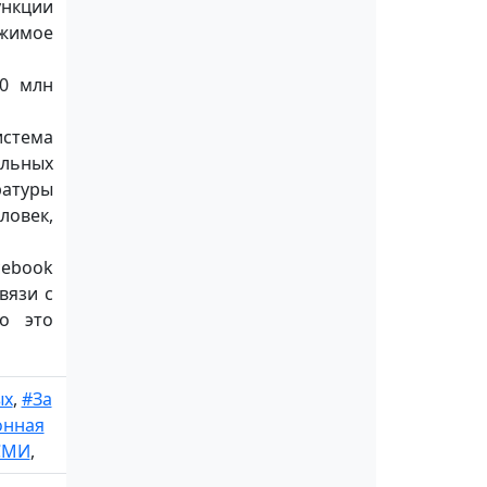
ункции
ржимое
20 млн
истема
ельных
ратуры
ловек,
cebook
вязи с
то это
ых
,
#За
нная
СМИ
,