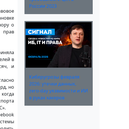
России 2023
авовое
ановке
вору о
 прав
риняла
елей в
сяч, и
Киберугрозы февраля
гласно
2026: утечки данных,
рд, но
zero-day уязвимости и ИИ
 когда
в руках хакеров
спорта
С».
cebook
истемы
волить