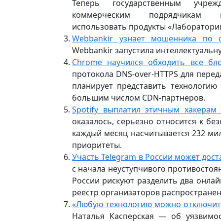
Теперь государственным учр
коммерческим подрядчикам н
использовать продукты «Лаборатории
Webbankir узнает мошенника по 
Webbankir запустила интеллектуальн
Chrome научился обходить все бло
протокола DNS-over-HTTPS для пере
планирует представить технологию
большим числом CDN-партнеров.
Spotify выплатил этичным хакерам
оказалось, серьезно относится к бе
каждый месяц насчитывается 232 мил
приоритеты.
Участь Telegram в России может дос
с начала неуступчивого противостоян
России рискуют разделить два онлай
реестр организаторов распростране
«Любую технологию можно отключит
Наталья Касперская — об уязвимо