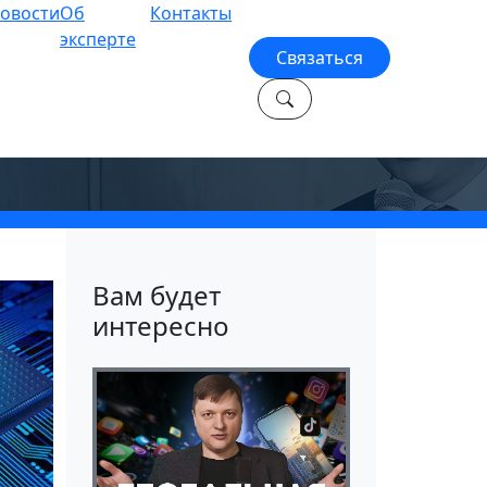
овости
Об
Контакты
эксперте
Связаться
 (9
Вам будет
интересно