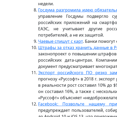
недели.
Госдума разгромила идею обязатель
управление Госдумы подвергло су
российских приложений на смартфо
ЕАЭС, не учитывает другие рос
потребителей, а не их защитой.
Чаевые спишут с карт
. Банки помогу
Штрафы за отказ хранить данные в Р
законопроект о повышении штрафов 
российских дата-центрах. Компани
документ предусматривает многократ
Экспорт российского ПО резко за
прогнозу «Руссофт» в 2018 г. экспор
в реальности рост составил 10% до $9
он составил 16%, а также с несколь
«Руссофт» объясняет «недоброжелат
Facebook: Позвольте нашему пр
предупреждает пользователей, соб
до Android 10 и iOS 13, что приложе