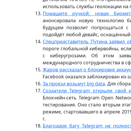
использовать службы геолокации на 
Помашите ручкой: новая биометр
анонсировала новую технологию би
будущем позволит попрощаться с п
подойдёт любой девайс, оснащённый
Спецпредставитель Путина заявил о
пороге глобальной кибервойны, если
с киберугрозами. Об этом заяв
международного сотрудничества в с
Жаров рассказал о блокировке аккау
Facebook оказался заблокирован из-з
За проезд возьмут big data
. Для сбор
Создатели Telegram открыли свой
Блокчейн-сеть Telegram Open Netwo
тестирования. Оно стало вторым этап
режиме, стартовавшего в апреле 2019
г.
Благодаря багу Telegram не полно