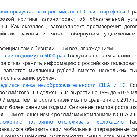
ной предустановки российского ПО на смартфоны
. Пр
ровой критике законопроект об обязательной уст
ны. Как оказалось, законопроект противоречит дого
сийские законы и может обернуться ущемлением
т официантам с безналичным вознаграждением.
оссии поднимут в 6000 раз
. Госдума в первом чтении п
за отказ хранить информацию о российских пользоват
и заплатят миллионы рублей вместо нескольких ты
ное наказание рублем.
медлился из-за недоброжелательности США и ЕС
. Со
т российского ПО должен был вырасти на 19% до $10,5 мл
,7 млрд. Темпы роста снизились по сравнению с 2017 г.,
кими более ранними годами. Снижение темпов роста эк
ельным отношением к российским компаниям в США и Е
иложению постоянно отслеживать геолокацию
. Fa
ирающихся обновить свои мобильные операционные с
ние социальной сети будет работать лучше, если ему поз