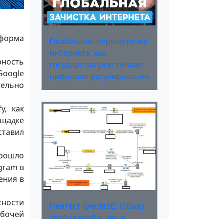
тформа
Глобальная перезагрузка
интернета: как
рность
государства ужесточают
Google
цифровое регулирование
тельно
y, как
ощадке
ставил
прошло
gram в
ения в
сности
Пентест (pentest). Обзор
абочей
требований и цен в