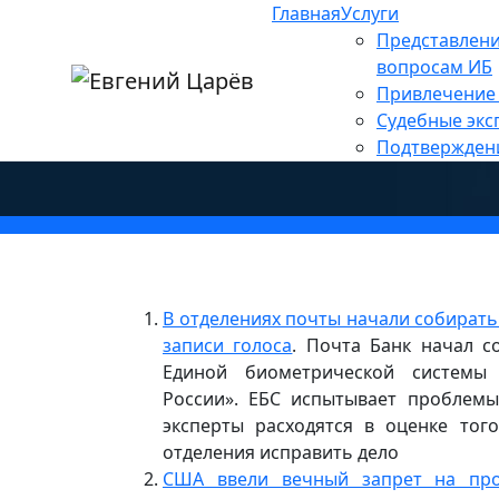
Главная
Услуги
Главная
»
Новости
»
Персональные данны
Представлени
ИНТЕРЕСНОЕ ЗА НЕДЕЛ
вопросам ИБ
Привлечение 
— 15 СЕНТЯБРЯ)
Судебные экс
Подтвержден
В отделениях почты начали собират
записи голоса
. Почта Банк начал 
Единой биометрической системы
России». ЕБС испытывает проблемы
эксперты расходятся в оценке тог
отделения исправить дело
США ввели вечный запрет на про