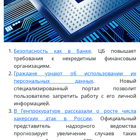
Безопасность как в банке
. ЦБ повышает
требования к некредитным финансовым
организациям.
Граждане узнают об использовании их
персональных данных
. Новый
специализированный портал позволит
пользователю запретить работу с его личной
информацией.
В Генпрокуратуре рассказали о росте числа
хакерских атак в России
. Официальный
представитель надзорного ведомства
прогнозирует увеличение случаев таких