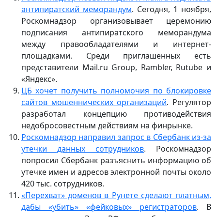
антипиратский меморандум
. Сегодня, 1 ноября,
Роскомнадзор организовывает церемонию
подписания антипиратского меморандума
между правообладателями и интернет-
площадками. Среди приглашенных есть
представители Mail.ru Group, Rambler, Rutube и
«Яндекс».
ЦБ хочет получить полномочия по блокировке
сайтов мошеннических организаций
. Регулятор
разработал концепцию противодействия
недобросовестным действиям на финрынке.
Роскомнадзор направил запрос в Сбербанк из-за
утечки данных сотрудников
. Роскомнадзор
попросил Сбербанк разъяснить информацию об
утечке имен и адресов электронной почты около
420 тыс. сотрудников.
«Перехват» доменов в Рунете сделают платным,
дабы «убить» «фейковых» регистраторов
. В