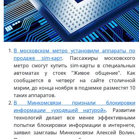
В московском метро установили аппараты по
продаже sim-карт
. Пассажиры московского
метро смогут купить sim-карты в специальных
автоматах у стоек "Живое общение". Как
сообщается в четверг на сайте столичной
мэрии, до конца ноября в подземке разместят 10
таких аппаратов.
В Минкомсвязи признали блокировки
информации «уходящей натурой»
. Развитие
технологий делает все менее эффективными
попытки блокировки информации в интернете,
заявил замглавы Минкомсвязи Алексей Волин.