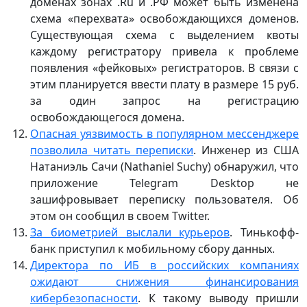
доменах зонах .Ru и .РФ может быть изменена
схема «перехвата» освобождающихся доменов.
Существующая схема с выделением квоты
каждому регистратору привела к проблеме
появления «фейковых» регистраторов. В связи с
этим планируется ввести плату в размере 15 руб.
за один запрос на регистрацию
освобождающегося домена.
Опасная уязвимость в популярном мессенджере
позволила читать переписки
. Инженер из США
Натаниэль Сачи (Nathaniel Suchy) обнаружил, что
приложение Telegram Desktop не
зашифровывает переписку пользователя. Об
этом он сообщил в своем Twitter.
За биометрией выслали курьеров
. Тинькофф-
банк приступил к мобильному сбору данных.
Директора по ИБ в российских компаниях
ожидают снижения финансирования
кибербезопасности
. К такому выводу пришли