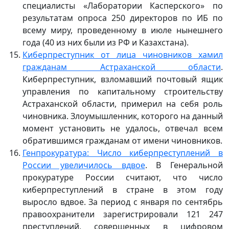
специалисты «Лаборатории Касперского» по
результатам опроса 250 директоров по ИБ по
всему миру, проведенному в июле нынешнего
года (40 из них были из РФ и Казахстана).
Киберпреступник от лица чиновников хамил
гражданам Астраханской области
.
Киберпреступник, взломавший почтовый ящик
управления по капитальному строительству
Астраханской области, примерил на себя роль
чиновника. Злоумышленник, которого на данный
момент установить не удалось, отвечал всем
обратившимся гражданам от имени чиновников.
Генпрокуратура: Число киберпреступлений в
России увеличилось вдвое
. В Генеральной
прокуратуре России считают, что число
киберпреступлений в стране в этом году
выросло вдвое. За период с января по сентябрь
правоохранители зарегистрировали 121 247
преступлений, совершенных в цифровом