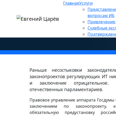
Главная
Услуги
Главная
»
Новости
»
Персональные данны
Представлени
Госдума раскритиковал
вопросам ИБ
Привлечение 
установке российских 
Судебные экс
Подтвержден
Раньше несостыковки законодате
законопроектов регулирующих ИТ ник
и заключение отрицательное. 
отечественных парламентариев.
Правовое управление аппарата Госдумы 
заключением по законопроекту, к
обязательную предустановку росси