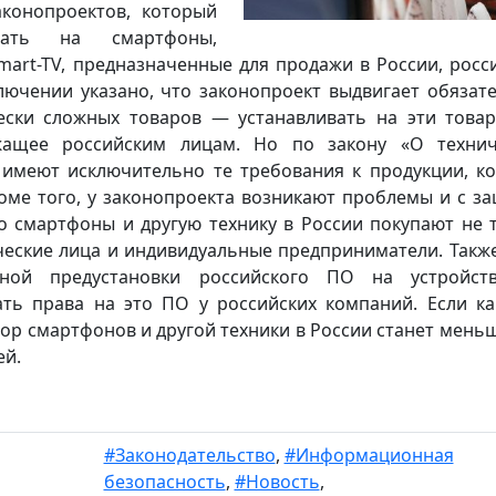
аконопроектов, который
ивать на смартфоны,
art-TV, предназначенные для продажи в России, росс
ключении указано, что законопроект выдвигает обязат
ески сложных товаров — устанавливать на эти това
жащее российским лицам. Но по закону «О технич
 имеют исключительно те требования к продукции, к
оме того, у законопроекта возникают проблемы и с з
то смартфоны и другую технику в России покупают не 
ческие лица и индивидуальные предприниматели. Также
ьной предустановки российского ПО на устройств
ть права на это ПО у российских компаний. Если ка
бор смартфонов и другой техники в России станет меньш
ей.
#Законодательство
,
#Информационная
безопасность
,
#Новость
,