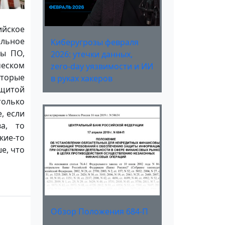
ийское
ельное
Киберугрозы февраля
ры ПО,
2026: утечки данных,
еском
zero-day уязвимости и ИИ
оторые
в руках хакеров
ащитой
только
, если
а, то
кие-то
е, что
Обзор Положения 684-П