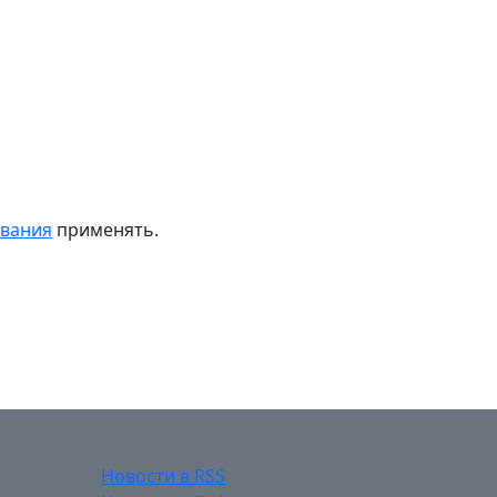
ивания
применять.
Новости в RSS