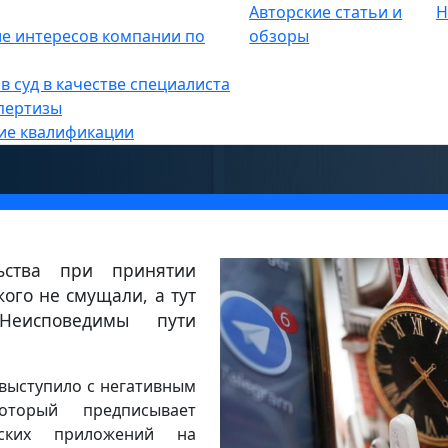
Авторские статьи и
Н
е
е интересов компании по
»
обзоры
а законопроект об обязательной
в суд в качестве специалиста
приложений на смартфоны
пертизы
ие квалификации
льства при принятии
ого не смущали, а тут
Неисповедимы пути
выступило с негативным
оторый предписывает
йских приложений на