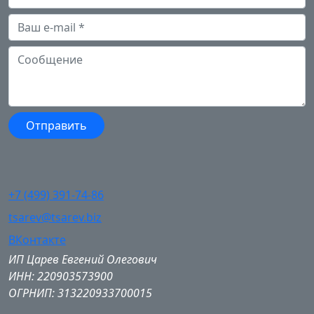
+7 (499) 391-74-86
tsarev@tsarev.biz
ВКонтакте
ИП Царев Евгений Олегович
ИНН: 220903573900
ОГРНИП: 313220933700015