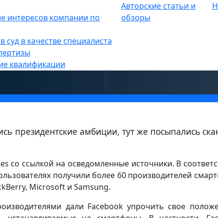
Авторские статьи и
Н
е
е интересов компании по
»
обзоры
ные пользователей производите
в суд в качестве специалиста
пертизы
ие квалификации
лись президентские амбиции, тут же посыпались ск
es со ссылкой на осведомленные источники. В соответс
льзователях получили более 60 производителей смар
kBerry, Microsoft и Samsung.
роизводителями дали Facebook упрочить свое полож