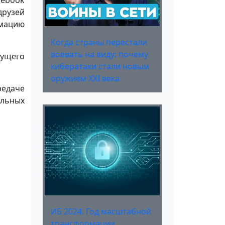
cebook
друзей
рмацию
Когда страны перестали
воевать на виду: почему
кущего
кибератаки стали новым
оружием XXI века
редаче
альных
ИБ 2024. Год масштабной
трансформации