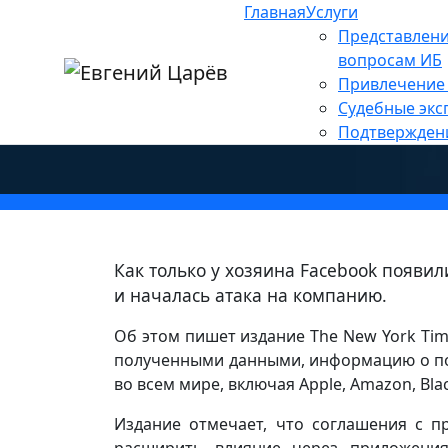
Главная
Услуги
Главная
»
Новости
»
Персональные данны
Представлени
Facebook «сливал» дан
вопросам ИБ
Привлечение 
смартфонов
Судебные экс
Подтвержден
Как только у хозяина Facebook появи
и началась атака на компанию.
Об этом пишет издание The New York Tim
полученными данными, информацию о по
во всем мире, включая Apple, Amazon, Blac
Издание отмечает, что соглашения с п