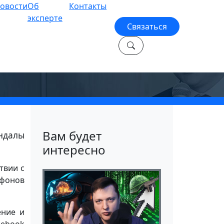
овости
Об
Контакты
эксперте
Связаться
лям
Вам будет
андалы
интересно
твии с
тфонов
ение и