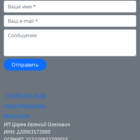
+7 (499) 391-74-86
tsarev@tsarev.biz
ВКонтакте
ИП Царев Евгений Олегович
ИНН: 220903573900
ОГРНИП: 313220933700015