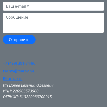
+7 (499) 391-74-86
tsarev@tsarev.biz
ВКонтакте
ИП Царев Евгений Олегович
ИНН: 220903573900
ОГРНИП: 313220933700015