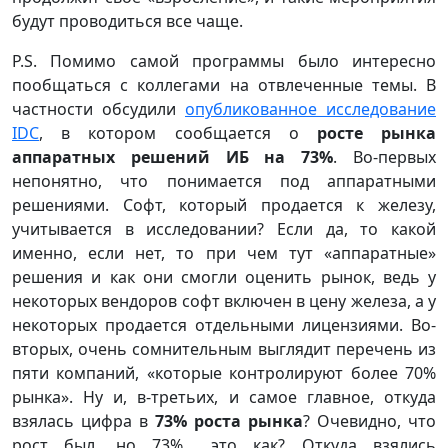
будут проводиться все чаще.
P.S. Помимо самой программы было интересно
пообщаться с коллегами на отвлеченные темы. В
частности обсудили
опубликованное исследование
IDC
, в котором сообщается о
росте рынка
аппаратных решений ИБ на 73%
. Во-первых
непонятно, что понимается под аппаратными
решениями. Софт, который продается к железу,
учитывается в исследовании? Если да, то какой
именно, если нет, то при чем тут «аппаратные»
решения и как они смогли оценить рынок, ведь у
некоторых вендоров софт включен в цену железа, а у
некоторых продается отдельными лицензиями. Во-
вторых, очень сомнительным выглядит перечень из
пяти компаний, «которые контролируют более 70%
рынка». Ну и, в-третьих, и самое главное, откуда
взялась цифра в
73% роста рынка
? Очевидно, что
рост был, но 73%... это как? Откуда взялись