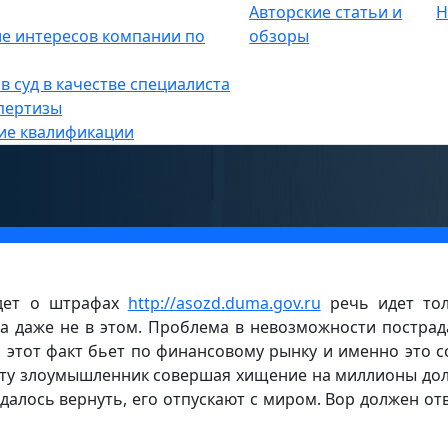
Авторские статьи и
Н
опасность
е интересов компании по
»
обзоры
ендовал принять законопроект 
в суд в качестве специалиста
ности за хищение средств с
пертизы
ие квалификации
идет о штрафах
http://asozd.duma.gov.ru
речь идет то
а даже не в этом. Проблема в невозможности постра
этот факт бьет по финансовому рынку и именно это с
акту злоумышленник совершая хищение на миллионы до
 удалось вернуть, его отпускают с миром. Вор должен от