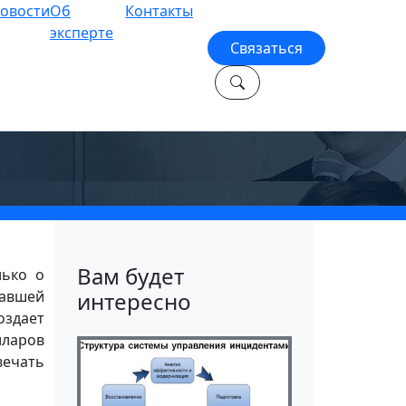
овости
Об
Контакты
эксперте
Связаться
об
Вам будет
лько о
давшей
интересно
оздает
лларов
вечать