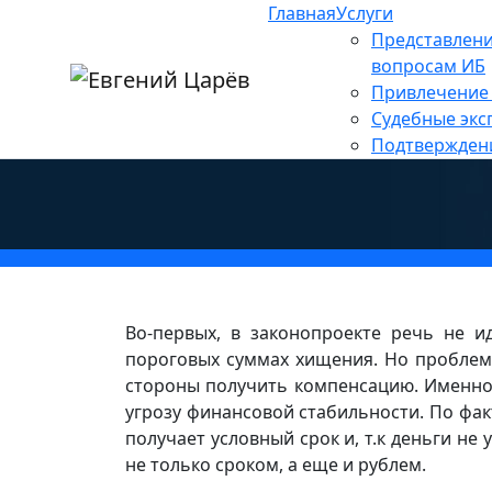
Главная
Услуги
Главная
»
Новости
»
Информационная без
Представлени
Комитет Госдумы реком
вопросам ИБ
Привлечение 
ужесточении ответствен
Судебные экс
банковских счетов
Подтвержден
Во-первых, в законопроекте речь не 
пороговых суммах хищения. Но проблем
стороны получить компенсацию. Именно 
угрозу финансовой стабильности. По ф
получает условный срок и, т.к деньги не
не только сроком, а еще и рублем.