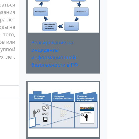
раться
азания
ра лет
оды на
 того,
ов или
Реагирование на
руппой
инциденты
х лет,
информационной
безопасности в РФ