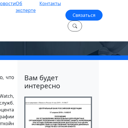
овости
Об
Контакты
эксперте
Связаться
Вам будет
о, что
интересно
Watch,
служб.
оцента
графии
иткойн