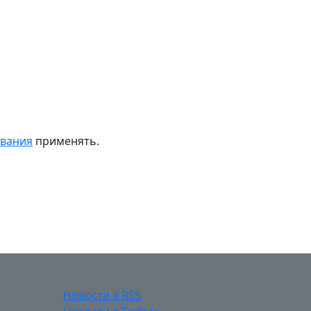
ивания
применять.
Новости в RSS