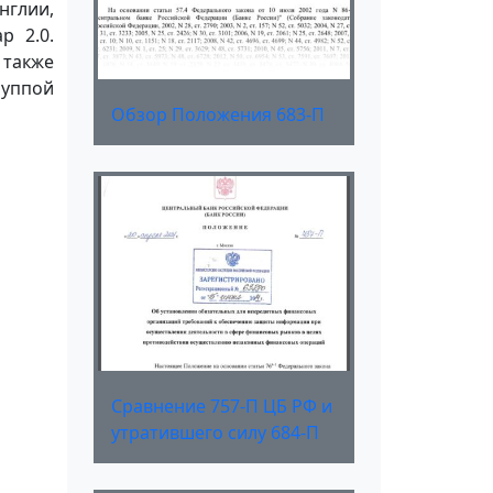
нглии,
р 2.0.
 также
руппой
Обзор Положения 683-П
Сравнение 757-П ЦБ РФ и
утратившего силу 684-П