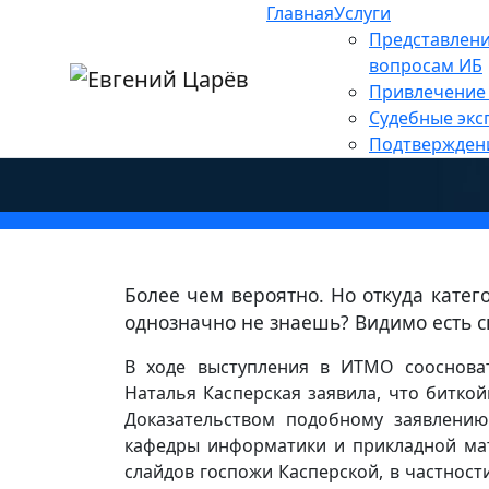
Главная
Услуги
Главная
»
Новости
»
Информационная без
Представлени
Касперская: Биткойн —
вопросам ИБ
Привлечение 
спецслужб
Судебные экс
Подтвержден
Более чем вероятно. Но откуда катег
однозначно не знаешь? Видимо есть с
В ходе выступления в ИТМО соосноват
Наталья Касперская заявила, что биткой
Доказательством подобному заявлению
кафедры информатики и прикладной ма
слайдов госпожи Касперской, в частност