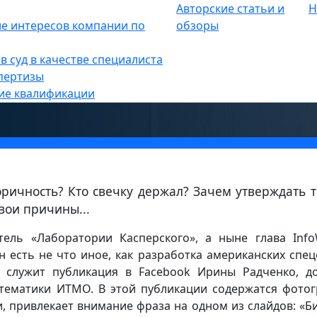
Авторские статьи и
Н
опасность
е интересов компании по
»
обзоры
 разработка американских
в суд в качестве специалиста
пертизы
ие квалификации
оричность? Кто свечку держал? Зачем утверждать т
вои причины...
ель «Лаборатории Касперского», а ныне глава Info
н есть не что иное, как разработка американских спец
 служит публикация в Facebook Ирины Радченко, д
тематики ИТМО. В этой публикации содержатся фото
и, привлекает внимание фраза на одном из слайдов: «Б