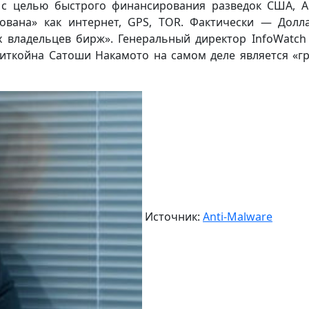
 с целью быстрого финансирования разведок США, А
ована» как интернет, GPS, TOR. Фактически — Долла
х владельцев бирж». Генеральный директор InfoWatch
биткойна Сатоши Накамото на самом деле является «г
Источник:
Anti-Malware