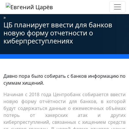
Главная
»
Новости
»
Информационная безопасность
»
ЦБ планирует ввести для банков
новую форму отчетности о
киберпреступлениях
Давно пора было собирать с банков информацию по
суммам хищений.
Начиная с 2018 года Центробанк собирается ввести
новую форму отчётности для банков, в которой
будут содержаться данные о ежемесячных объёмах
потерь от хакерских атак и других
киберпреступлений, связанных с хищением средств