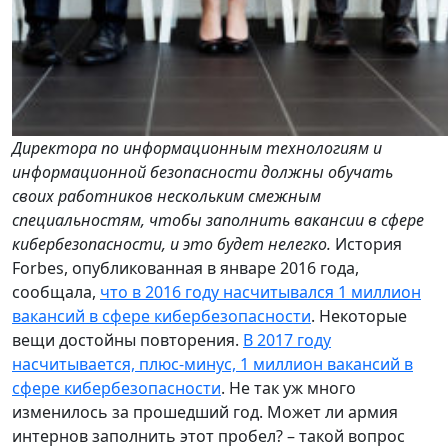
Директора по информационным технологиям и
информационной безопасности должны обучать
своих работников нескольким смежным
специальностям, чтобы заполнить вакансии в сфере
кибербезопасности, и это будет нелегко.
История
Forbes, опубликованная в январе 2016 года,
сообщала,
что в 2016 году насчитывался 1 миллион
вакансий в сфере кибербезопасности
. Некоторые
вещи достойны повторения.
В 2017 году
насчитывается, плюс-минус, 1 миллион вакансий в
сфере кибербезопасности
. Не так уж много
изменилось за прошедший год. Может ли армия
интернов заполнить этот пробел? – такой вопрос