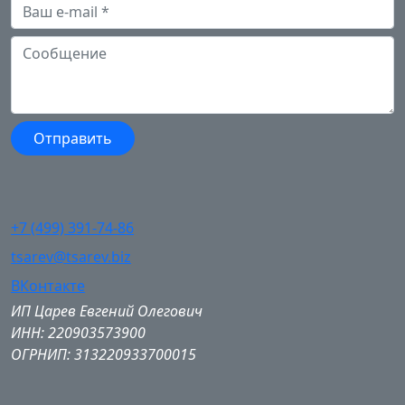
+7 (499) 391-74-86
tsarev@tsarev.biz
ВКонтакте
ИП Царев Евгений Олегович
ИНН: 220903573900
ОГРНИП: 313220933700015