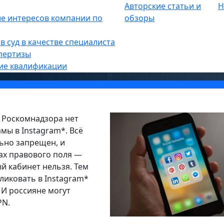
Авторские статьи и
Н
е интересов компании по
обзоры
рекламу в Instagram*
в суд в качестве специалиста
пертизы
ие квалификации
и Роскомнадзора нет
мы в Instagram*. Всё
льно запрещен, и
ках правового поля —
й кабинет нельзя. Тем
ликовать в Instagram*
 И россияне могут
PN.