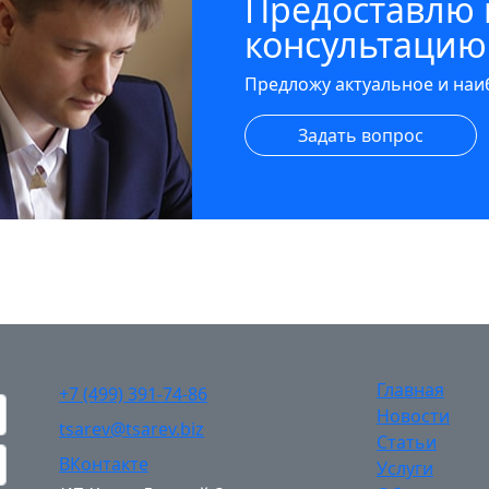
Предоставлю
консультацию
Предложу актуальное и на
Задать вопрос
Главная
+7 (499) 391-74-86
Новости
tsarev@tsarev.biz
Статьи
ВКонтакте
Услуги