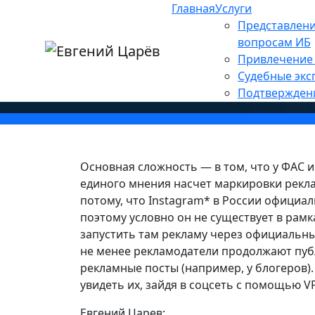
Главная
Услуги
Главная
»
Новости
»
Оффтоп
Представлени
»
Нужно ли маркировать 
вопросам ИБ
Привлечение 
Судебные экс
Подтвержден
Основная сложность — в том, что у ФАС 
единого мнения насчет маркировки рекла
потому, что Instagram* в России официа
поэтому условно он не существует в рам
запустить там рекламу через официальны
не менее рекламодатели продолжают пуб
рекламные посты (например, у блогеров).
увидеть их, зайдя в соцсеть с помощью V
Евгений Царев: