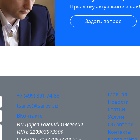
Предложу актуальное и на
Задать вопрос
Главная
+7 (499) 391-74-86
Новости
tsarev@tsarev.biz
Статьи
ВКонтакте
Услуги
ИП Царев Евгений Олегович
Об авторе
ИНН: 220903573900
Контакты
ОГРНИП: 313220933700015
Карта сайта