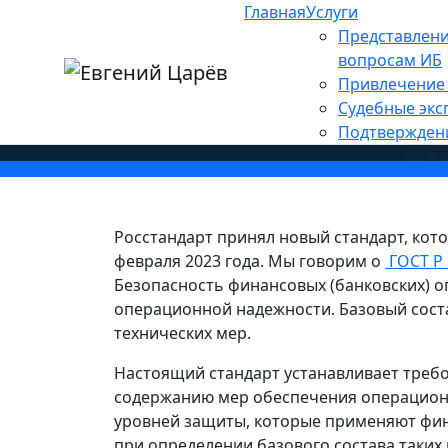
Главная
Услуги
Главная
»
Новости
»
Основные новости
Представлени
»
ГОСТ Р 57580.4-2022 буде
вопросам ИБ
Привлечение 
Судебные экс
Подтвержден
Росстандарт принял новый стандарт, кото
февраля 2023 года. Мы говорим о
ГОСТ Р 
Безопасность финансовых (банковских) 
операционной надежности. Базовый сост
технических мер.
Настоящий стандарт устанавливает требо
содержанию мер обеспечения операцион
уровней защиты, которые применяют фи
при определении базового состава таких 