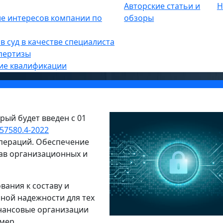
Авторские статьи и
Н
е интересов компании по
обзоры
т введен с 1.02.2023 г.
в суд в качестве специалиста
пертизы
ие квалификации
рый будет введен с 01
57580.4-2022
операций. Обеспечение
ав организационных и
вания к составу и
ной надежности для тех
нансовые организации
мер.