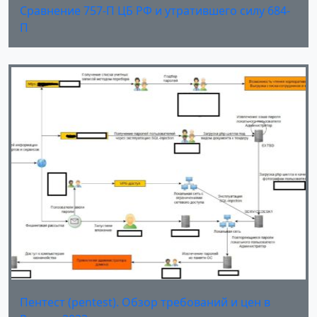
Сравнение 757-П ЦБ РФ и утратившего силу 684-
П
Пентест (pentest). Обзор требований и цен в