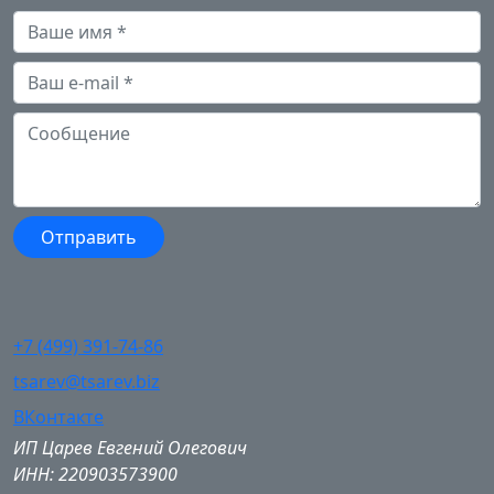
+7 (499) 391-74-86
tsarev@tsarev.biz
ВКонтакте
ИП Царев Евгений Олегович
ИНН: 220903573900