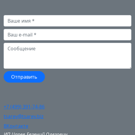
+7 (499) 391-74-86
tsarev@tsarev.biz
ВКонтакте
ИП Царев Евгений Олегович