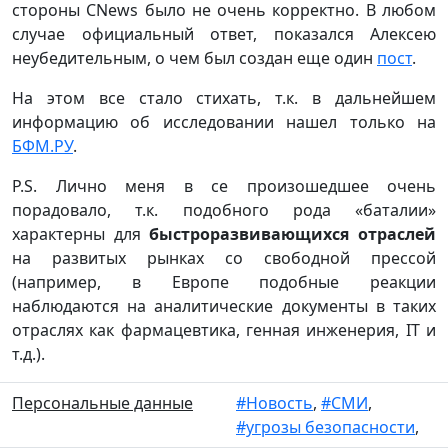
стороны CNews было не очень корректно. В любом
случае официальный ответ, показался Алексею
неубедительным, о чем был создан еще один
пост
.
На этом все стало стихать, т.к. в дальнейшем
информацию об исследовании нашел только на
БФМ.РУ
.
P.S. Лично меня в се произошедшее очень
порадовало, т.к. подобного рода «баталии»
характерны для
быстроразвивающихся отраслей
на развитых рынках со свободной прессой
(например, в Европе подобные реакции
наблюдаются на аналитические документы в таких
отраслях как фармацевтика, генная инженерия, IT и
т.д.).
Персональные данные
#Новость
,
#СМИ
,
#угрозы безопасности
,