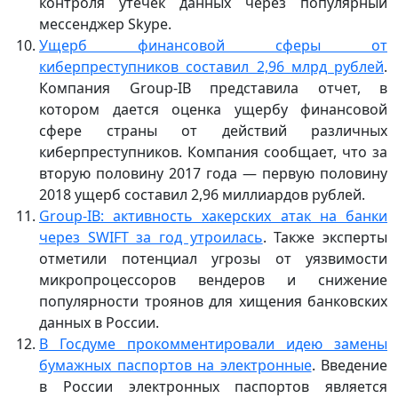
контроля утечек данных через популярный
мессенджер Skype.
Ущерб финансовой сферы от
киберпреступников составил 2,96 млрд рублей
.
Компания Group-IB представила отчет, в
котором дается оценка ущербу финансовой
сфере страны от действий различных
киберпреступников. Компания сообщает, что за
вторую половину 2017 года — первую половину
2018 ущерб составил 2,96 миллиардов рублей.
Group-IB: активность хакерских атак на банки
через SWIFT за год утроилась
. Также эксперты
отметили потенциал угрозы от уязвимости
микропроцессоров вендеров и снижение
популярности троянов для хищения банковских
данных в России.
В Госдуме прокомментировали идею замены
бумажных паспортов на электронные
. Введение
в России электронных паспортов является