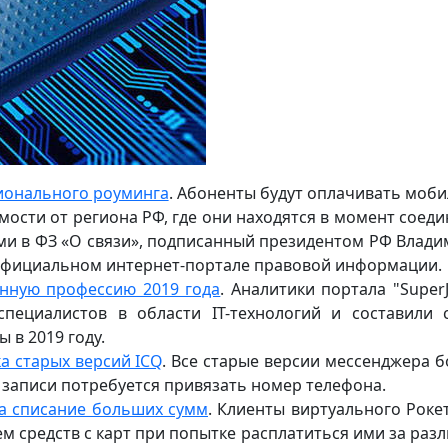
ионального роуминга
. Абоненты будут оплачивать моб
ости от региона РФ, где они находятся в момент соеди
ми в ФЗ «О связи», подписанный президентом РФ Влад
 официальном интернет-портале правовой информации.
анную профессию 2019 года
. Аналитики портала "SuperJ
пециалистов в области IT-технологий и составили 
 в 2019 году.
а старых версий ICQ
. Все старые версии мессенджера 
й записи потребуется привязать номер телефона.
а списание больших сумм
. Клиенты виртуального Роке
м средств с карт при попытке расплатиться ими за раз