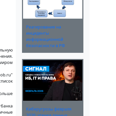
Реагирование на
инциденты
информационной
безопасности в РФ
ильную
нения.
имиром
ob.ru"
список
больше
тбанка
Киберугрозы февраля
личные
2026: утечки данных,