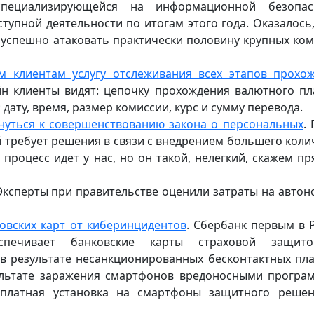
, специализирующейся на информационной безопас
тупной деятельности по итогам этого года. Оказалось,
 успешно атаковать практически половину крупных ко
 клиентам услугу отслеживания всех этапов прохо
йн клиенты видят: цепочку прохождения валютного пл
 дату, время, размер комиссии, курс и сумму перевода.
нуться к совершенствованию закона о персональных
.
й требует решения в связи с внедрением большего коли
 процесс идет у нас, но он такой, нелегкий, скажем пря
 Эксперты при правительстве оценили затраты на авто
овских карт от киберинцидентов
. Сбербанк первым в 
еспечивает банковские карты страховой защит
в результате несанкционированных бесконтактных пл
ультате заражения смартфонов вредоносными програ
сплатная установка на смартфоны защитного реше