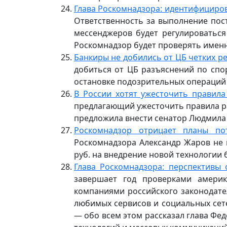
Глава Роскомнадзора: идентифициро
Ответственность за выполнение пос
мессенджеров будет регулироватьс
Роскомнадзор будет проверять именн
Банкиры не добились от ЦБ четких р
добиться от ЦБ разъяснений по сп
остановке подозрительных операций 
В России хотят ужесточить правила
предлагающий ужесточить правила рас
предложила внести сенатор Людмила 
Роскомнадзор отрицает планы по
Роскомнадзора Александр Жаров не 
руб. на внедрение новой технологии 
Глава Роскомнадзора: перспективы 
завершает год проверками америка
компаниями российского законодател
любимых сервисов и социальных сете
— обо всем этом рассказал глава Фе