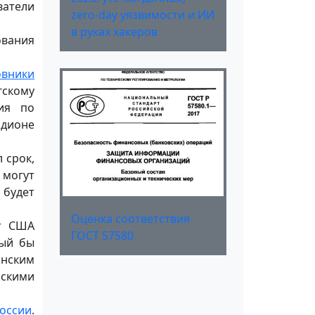
ватели
zero-day уязвимости и ИИ
в руках хакеров
ования
овники
гскому
ия по
адионе
 срок,
 могут
 будет
Оценка соответствия
нт США
ГОСТ 57580
рый бы
анским
скими
России
.