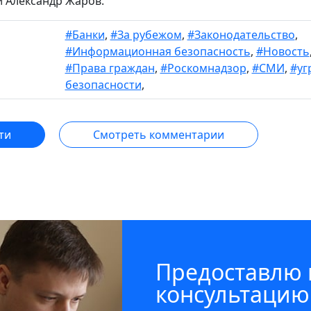
 Александр Жаров.
#Банки
,
#За рубежом
,
#Законодательство
,
#Информационная безопасность
,
#Новость
#Права граждан
,
#Роскомнадзор
,
#СМИ
,
#уг
безопасности
,
ти
Смотреть комментарии
Предоставлю
консультацию