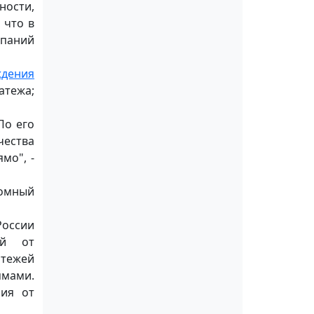
ности,
 что в
мпаний
ждения
атежа;
 По его
чества
мо", -
номный
России
ой от
атежей
ммами.
ния от