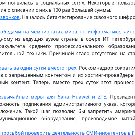
ом появилась в социальных сетях. Некоторые пользо
я о списании с них в 100 раз большей суммы.
 звонков
. Началось бета-тестирование сквозного шифр
 победами на чемпионатах мира по информатике, чин
дному из ведущих вузов страны в сфере ИТ петербур
акультета среднего профессионального образован
ительной техники. Причиной стало отсутствие на ст
вать за одни сутки вместо трех
. Роскомнадзор сократил
ов с запрещенным контентом и их хостинг-провайдеры
ый контент. Теперь вместо трех суток этот процесс
резвычайные меры для бана Huawei и ZTE
. Президе
ожность подписания административного указа, кото
ложение. Такой шаг позволил бы запретить америк
муникационное оборудование, производимое китай
 просьбой проверить деятельность СМИ-иноагентов в 