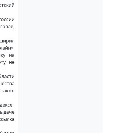
стский
России
говле,
сширил
лайн».
вку на
ту, не
бласти
чества
 также
дексе"
выдаче
ссылка