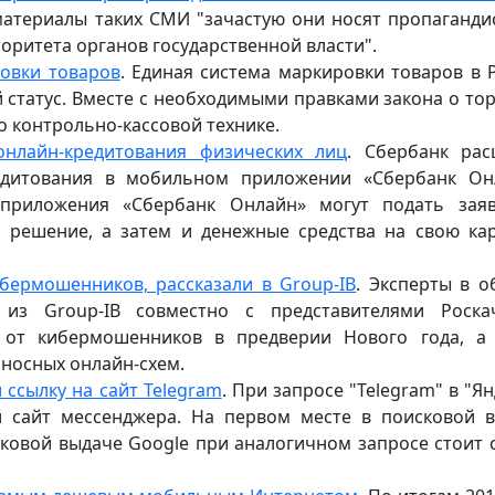
материалы таких СМИ "зачастую они носят пропаганди
оритета органов государственной власти".
ровки товаров
. Единая система маркировки товаров в 
статус. Вместе с необходимыми правками закона о тор
о контрольно-кассовой технике.
нлайн-кредитования физических лиц
. Сбербанк ра
едитования в мобильном приложении «Сбербанк Он
 приложения «Сбербанк Онлайн» могут подать зая
 решение, а затем и денежные средства на свою кар
бермошенников, рассказали в Group-IB
. Эксперты в о
 из Group-IB совместно с представителями Роска
ь от кибермошенников в предверии Нового года, а
носных онлайн-схем.
 ссылку на сайт Telegram
. При запросе "Telegram" в "Ян
й сайт мессенджера. На первом месте в поисковой 
исковой выдаче Google при аналогичном запросе стоит 