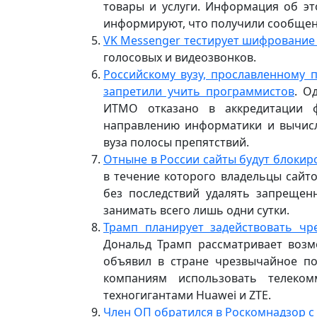
товары и услуги. Информация об эт
информируют, что получили сообщени
VK Messenger тестирует шифрование
голосовых и видеозвонков.
Российскому вузу, прославленному
запретили учить программистов
. О
ИТМО отказано в аккредитации ф
направлению информатики и вычисл
вуза полосы препятствий.
Отныне в России сайты будут блокиро
в течение которого владельцы сайт
без последствий удалять запрещенн
занимать всего лишь одни сутки.
Трамп планирует задействовать ч
Дональд Трамп рассматривает возм
объявил в стране чрезвычайное по
компаниям использовать телеком
техногигантами Huawei и ZTE.
Член ОП обратился в Роскомнадзор с