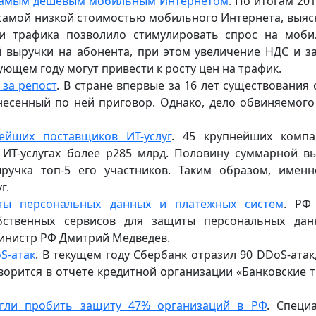
с самым дешевым мобильным Интернетом
. По итогам 201
с самой низкой стоимостью мобильного Интернета, выяс
ти трафика позволило стимулировать спрос на моб
й выручки на абонента, при этом увеличение НДС и з
ующем году могут привести к росту цен на трафик.
 за репост
. В стране впервые за 16 лет существования 
несенный по ней приговор. Однако, дело обвиняемого
ейших поставщиков ИТ-услуг
. 45 крупнейших комп
 ИТ-услугах более p285 млрд. Половину суммарной в
ыручка топ-5 его участников. Таким образом, имен
г.
иты персональных данных и платежных систем
. РФ
ственных сервисов для защиты персональных дан
министр РФ Дмитрий Медведев.
S-атак
. В текущем году Сбербанк отразил 90 DDoS-атак,
орится в отчете кредитной организации «Банковские 
огли пробить защиту 47% организаций в РФ
. Специ