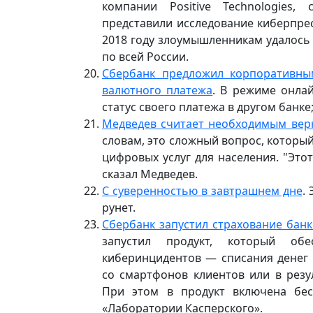
компании Positive Technologies
представили исследование киберпрес
2018 году злоумышленникам удалось
по всей России.
Сбербанк предложил корпоративным
валютного платежа
. В режиме онла
статус своего платежа в другом банке;
Медведев считает необходимым вер
словам, это сложный вопрос, которы
цифровых услуг для населения. "Этот
сказал Медведев.
С суверенностью в завтрашнем дне
.
рунет.
Сбербанк запустил страхование банк
запустил продукт, который об
киберинцидентов — списания денег 
со смартфонов клиентов или в рез
При этом в продукт включена бе
«Лаборатории Касперского».