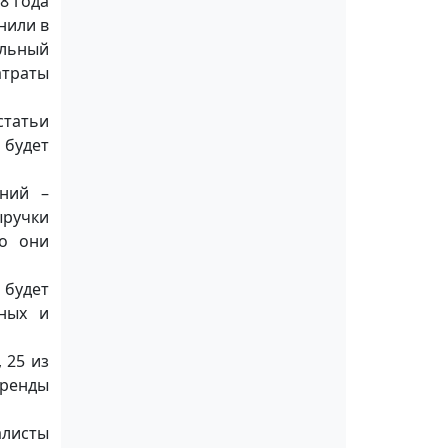
8 года
нили в
ильный
атраты
статьи
 будет
аний –
ыручки
но они
 будет
ных и
 25 из
тренды
алисты