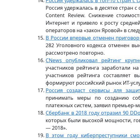
Россия удержалась в топ-10 стран 
Россия удержалась в десятке стран 
Content Review. Снижение стоимос
Интернет и привело к росту средне
операторов на «закон Яровой» в след
В России впервые отменен приговор
282 Уголовного кодекса отменен вы
рассмотрено повторно.
CNews опубликовал рейтинг крупн
участников рейтинга заработали на
участников рейтинга составляет в
формируют российский рынок ИТ-услу
Россия создаст сервисы для защ
принимать меры по созданию соб
платежных систем, заявил премьер-
Сбербанк в 2018 году отразил 90 DDo
которых были высокой мощности, гов
— 2018».
В этом году киберпреступники см