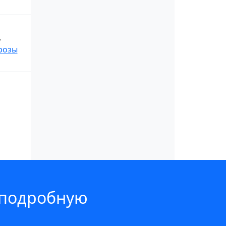
,
розы
 подробную