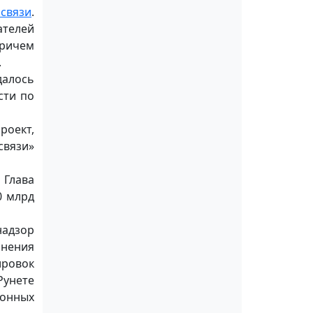
 связи
.
ателей
причем
.
далось
сти по
роект,
связи»
 Глава
0 млрд
надзор
лнения
ировок
Рунете
ионных