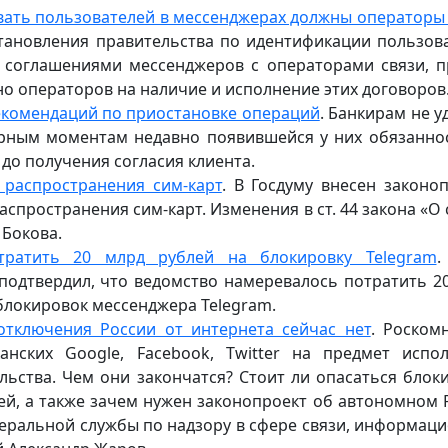
вать пользователей в мессенджерах должны операторы
тановления правительства по идентификации пользов
я соглашениями мессенджеров с операторами связи, 
о операторов на наличие и исполнение этих договоров
екомендаций по приостановке операций
. Банкирам не у
орным моментам недавно появившейся у них обязанно
до получения согласия клиента.
 распространения сим-карт
. В Госдуму внесен законоп
пространения сим-карт. Изменения в ст. 44 закона «О 
Бокова.
тратить 20 млрд рублей на блокировку Telegram
.
подтвердил, что ведомство намеревалось потратить 2
блокировок мессенджера Telegram.
отключения России от интернета сейчас нет
. Роском
нских Google, Facebook, Twitter на предмет испо
ьства. Чем они закончатся? Стоит ли опасаться блок
й, а также зачем нужен законопроект об автономном 
деральной службы по надзору в сфере связи, информац