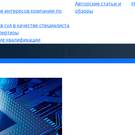
Авторские статьи и
Н
е
е интересов компании по
»
обзоры
Ю В МИРЕ КИБЕРБЕЗОПАСНОСТ
в суд в качестве специалиста
пертизы
ие квалификации