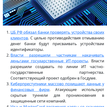
ЦБ РФ обязал банки проверять устройства своих
клиентов
. С целью противодействия отмыванию
денег банки будут присваивать устройствам
идентификаторы.
Власти разрешили частникам накачивать
деньгами государственные ИТ-проекты
. Власти
разрешили создавать по линии ИТ частно-
государственные партнерства.
Соответствующий проект одобрен в Госдуме.
Киберпреступники массово похищают данные у
финансовых фирм
. Атакующие используют
скрытые туннели для проникновения в
защищенные сети компаний.
Visa и MasterCard тестируют карты со сканером