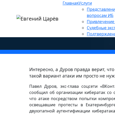
Главная
Услуги
Главная
»
Новости
»
Персональные данны
Представлени
Действительно ли росс
вопросам ИБ
Привлечение 
Telegram-аккаунты жур
Судебные экс
Подтвержден
Интересно, а Дуров правда верит, чт
такой вариант атаки им просто не нуж
Павел Дуров, экс-глава соцсети «ВКон
сообщил об организации кибератак со с
что атаке посредством попытки компро
освещавшие протесты в Екатеринбург
двухэтапной аутентификации кибератак