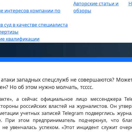
Авторские статьи и
Н
е
е интересов компании по
»
обзоры
ийские власти пытались взломат
в суд в качестве специалиста
налистов?
пертизы
ие квалификации
о атаки западных спецслужб не совершаются? Може
ен? Но об этом нужно молчать, тсссс.
такте», а сейчас официальное лицо мессенджера Tel
тороны российских властей на журналистов. Он утвер
метации учетных записей Telegram подверглись журна
е. При этом предприниматель подчеркнул, что бла
а не увенчалась успехом. «Этот инцидент служит оче