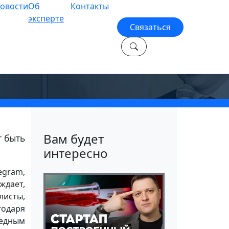
овости
Об
Контакты
эксперте
Связаться
ь
Вам будет
т быть
интересно
egram,
ждает,
листы,
годаря
редным