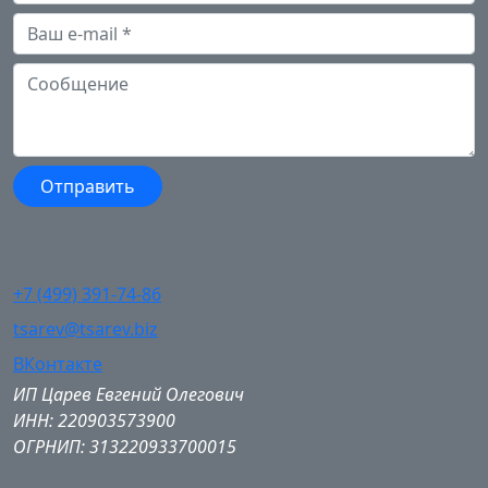
+7 (499) 391-74-86
tsarev@tsarev.biz
ВКонтакте
ИП Царев Евгений Олегович
ИНН: 220903573900
ОГРНИП: 313220933700015