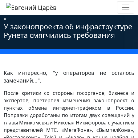
Главная
»
Новости
»
Информационная безопасность
»
У законопроекта об инфраструктуре
Рунета смягчились требования
Как интересно, "у операторов не осталось
замечаний...".
После критики со стороны госорганов, бизнеса и
экспертов, претерпел изменения законопроект о
пунктах обмена интернет-трафиком в России.
Поправки доработаны по итогам двух совещаний у
главы Минкомсвязи Николая Никифорова с участием
представителей МТС, «МегаФона», «ВымпелКома»,
«Ростелекома», Tele2 и «Акадо» в конце ноября и