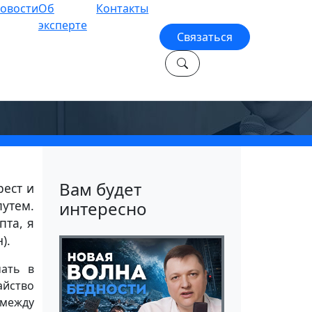
овости
Об
Контакты
эксперте
Связаться
Вам будет
рест и
путем.
интересно
пта, я
).
ать в
айство
 между