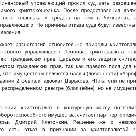
инансовый управляющий просил суд дать разреше
жимого криптокошелька. После предоставления дол
 него кошелька и средств на нем в биткоинах, 
правляющего. Но причины отказа суда будут известны
деления.
ажает разногласия относительно природы криптова
ансового управляющего Леонова, криптовалюта по
ект гражданских прав. Царьков и его защита считаю
ектом гражданских прав, так как правого поля для 
ь, что имуществом являются баллы (лояльности) «Аэро
едании 2 февраля адвокат Царькова. «Пока они не пр
в распределенном реестре (блокчейне), но не имущест
ючении криптовалют в конкурсную массу позволи
 оборотоспособного имущества, считает партнер юриди
еры» Дмитрий Клеточкин. Решение же о невклю
то есть отказ в признании за криптовалютой ст