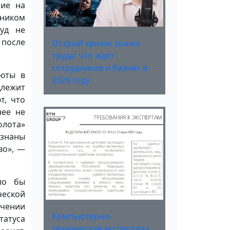
ние на
жником
суд не
 после
Острый кризис рынка
труда: что ждёт
сотрудников и бизнес в
люты в
2026 году
длежит
т, что
нее не
флота»
изнаны
во», —
ло бы
ческой
чении
Компьютерно-
атуса
техническая экспертиза