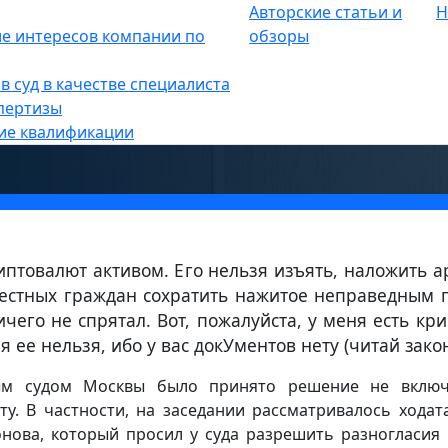
Авторские статьи и
Н
опасность
е интересов компании по
»
обзоры
не будет взыскиваться
в суд в качестве специалиста
пертизы
ие квалификации
птовалют активом. Его нельзя изъять, наложить а
вестных граждан сохратить нажитое неправедным 
ичего не спрятал. Вот, пожалуйста, у меня есть кри
я ее нельзя, ибо у вас докУментов нету (читай закон
ым судом Москвы было принято решение не включ
у. В частности, на заседании рассматривалось ходат
нова, который просил у суда разрешить разногласия