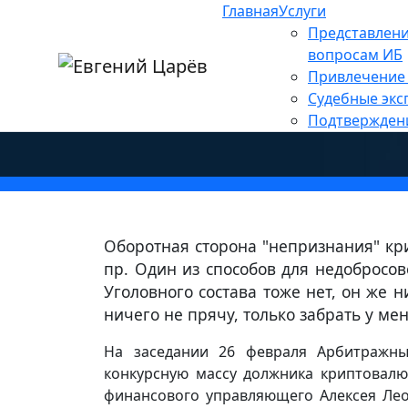
Главная
Услуги
Главная
»
Новости
»
Информационная без
Представлени
С должников-банкротов 
вопросам ИБ
Привлечение 
криптвалюта
Судебные экс
Подтвержден
Оборотная сторона "непризнания" кри
пр. Один из способов для недобросо
Уголовного состава тоже нет, он же н
ничего не прячу, только забрать у мен
На заседании 26 февраля Арбитражн
конкурсную массу должника криптовалют
финансового управляющего Алексея Лео