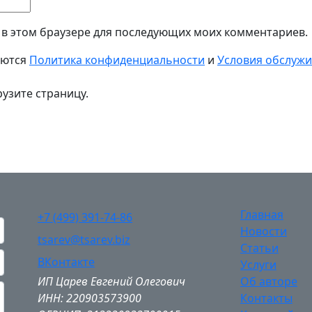
а в этом браузере для последующих моих комментариев.
яются
Политика конфиденциальности
и
Условия обслуж
узите страницу.
Главная
+7 (499) 391-74-86
Новости
tsarev@tsarev.biz
Статьи
ВКонтакте
Услуги
ИП Царев Евгений Олегович
Об авторе
ИНН: 220903573900
Контакты