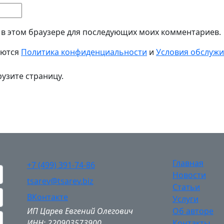
а в этом браузере для последующих моих комментариев.
яются
Политика конфиденциальности
и
Условия обслуж
узите страницу.
Главная
+7 (499) 391-74-86
Новости
tsarev@tsarev.biz
Статьи
ВКонтакте
Услуги
ИП Царев Евгений Олегович
Об авторе
ИНН: 220903573900
Контакты