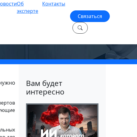
овости
Об
Контакты
эксперте
Связаться
Вам будет
 нужно
интересно
пертов
дующие
альных