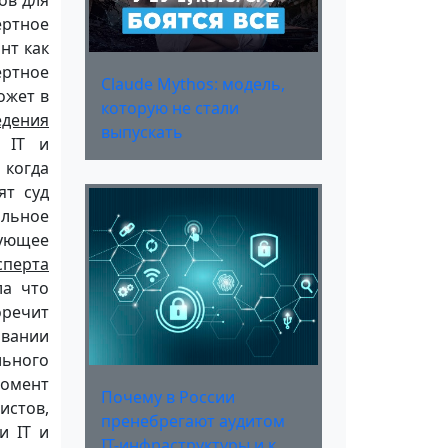
ов для
ертное
нт как
ертное
Claude Mythos: модель,
ожет в
которую не стали
едения
выпускать
 IT и
 когда
ят суд
альное
вующее
сперта
ла что
речит
овании
льного
момент
Почему в России
истов,
пренебрегают аудитом
и IT и
IT-инфраструктуры и к