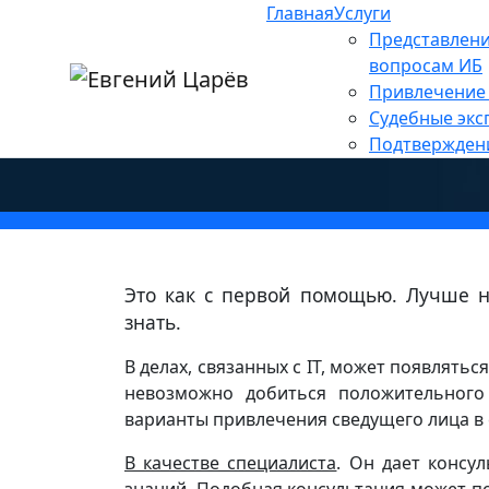
Главная
Услуги
Главная
»
Новости
»
RTM TECHNOLOGIES
Представлени
Привлечение профессио
вопросам ИБ
Привлечение 
информационной безопа
Судебные экс
Подтвержден
Это как с первой помощью. Лучше не
знать.
В делах, связанных с IT, может появлятьс
невозможно добиться положительного
варианты привлечения сведущего лица в 
В качестве специалиста
. Он дает консул