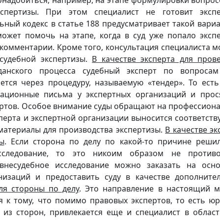
онадобиться, например, на этапе формулировки вопрос
кспертизы. При этом специалист не готовит эксп
ьный кодекс в статье 188 предусматривает такой вариа
может помочь на этапе, когда в суд уже попало эксп
 комментарии. Кроме того, консультация специалиста м
судебной экспертизы.
В качестве эксперта для пров
данского процесса судебный эксперт по вопросам
тся через процедуру, называемую «тендер». То есть
ационные письма у экспертных организаций и прос
пертов. Особое внимание суды обращают на профессион
сперта и экспертной организации выносится соответст
 материалы для производства экспертизы.
В качестве эк
ы
. Если сторона по делу по какой-то причине реши
сследование, то это никоим образом не противо
 внесудебное исследование можно заказать на осн
низаций и предоставить суду в качестве дополните
ля стороны по делу
. Это направление в настоящий 
я к тому, что помимо правовых экспертов, то есть юр
 из сторон, привлекается еще и специалист в област