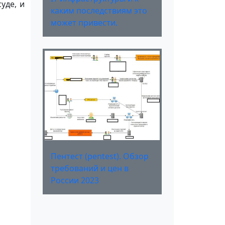
уде, и
каким последствиям это
может привести.
Пентест (pentest). Обзор
требований и цен в
России 2023