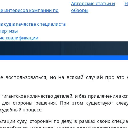
Авторские статьи и
Н
е интересов компании по
»
обзоры
налов в области IT и
в суд в качестве специалиста
сности в гражданские дела
пертизы
ие квалификации
 воспользоваться, но на всякий случай про это
я гигантское количество деталей, и без привлечения экс
 для стороны решения. При этом существуют сле
судебный процесс:
ьтации суду, сторонам по делу, в рамках своих специ