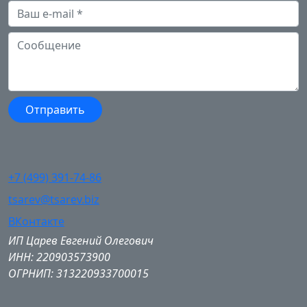
+7 (499) 391-74-86
tsarev@tsarev.biz
ВКонтакте
ИП Царев Евгений Олегович
ИНН: 220903573900
ОГРНИП: 313220933700015