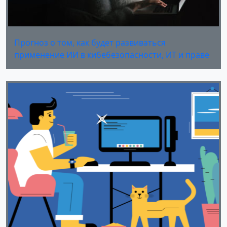
Прогноз о том, как будет развиваться
применение ИИ в кибебезопасности, ИТ и праве