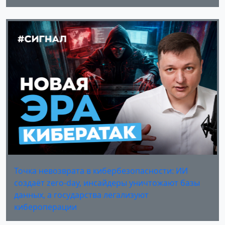
Точка невозврата в кибербезопасности: ИИ
создаёт zero-day, инсайдеры уничтожают базы
данных, а государства легализуют
кибероперации