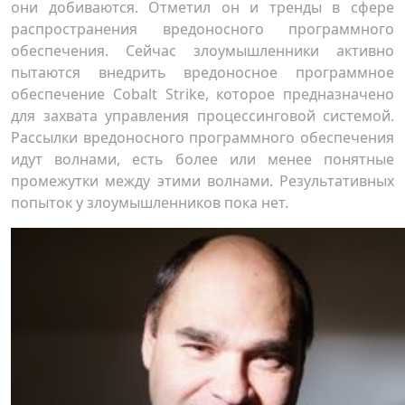
они добиваются. Отметил он и тренды в сфере
распространения вредоносного программного
обеспечения. Сейчас злоумышленники активно
пытаются внедрить вредоносное программное
обеспечение Cobalt Strike, которое предназначено
для захвата управления процессинговой системой.
Рассылки вредоносного программного обеспечения
идут волнами, есть более или менее понятные
промежутки между этими волнами. Результативных
попыток у злоумышленников пока нет.