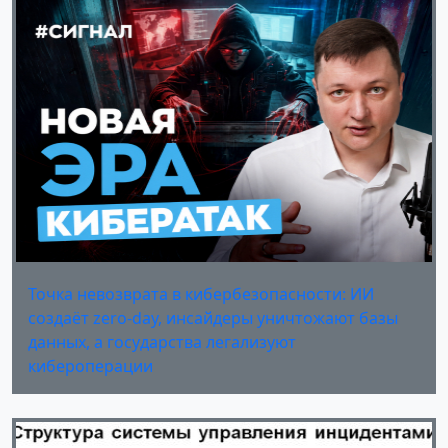
Точка невозврата в кибербезопасности: ИИ
создаёт zero-day, инсайдеры уничтожают базы
данных, а государства легализуют
кибероперации