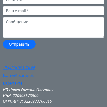
+7 (499) 391-74-86
tsarev@tsarev.biz
ВКонтакте
ИП Царев Евгений Олегович
ИНН: 220903573900
ОГРНИП: 313220933700015