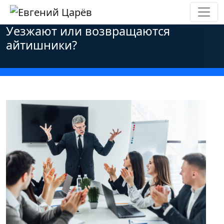
Главная
»
Новости
»
Оффтоп
»
Уезжают или возвращаются
айтишники?