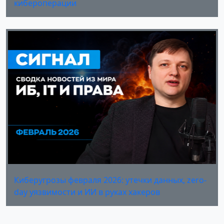
кибероперации
Киберугрозы февраля 2026: утечки данных, zero-
day уязвимости и ИИ в руках хакеров