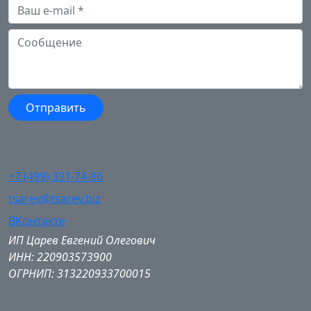
+7 (499) 391-74-86
tsarev@tsarev.biz
ВКонтакте
ИП Царев Евгений Олегович
ИНН: 220903573900
ОГРНИП: 313220933700015