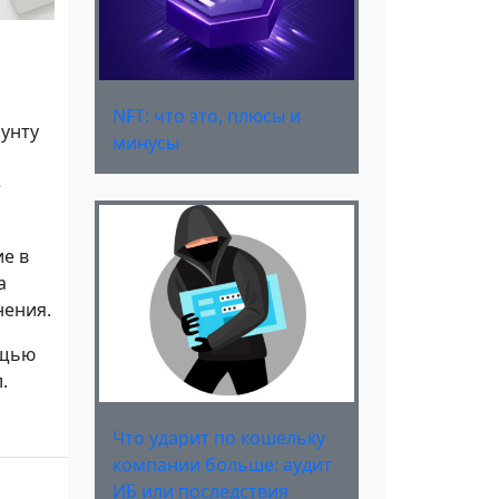
NFT: что это, плюсы и
аунту
минусы
е
е в
а
нения.
ощью
.
Что ударит по кошельку
компании больше: аудит
ИБ или последствия