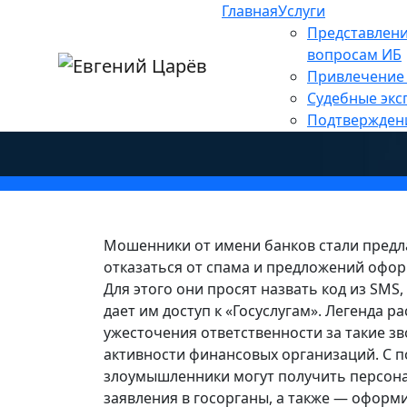
Главная
Услуги
Главная
»
Новости
»
Основные новости
Представлени
»
Займ и против: мошенн
вопросам ИБ
Привлечение 
отказаться от спама
Судебные экс
Подтвержден
Мошенники от имени банков стали предл
отказаться от спама и предложений офор
Для этого они просят назвать код из SMS
дает им доступ к «Госуслугам». Легенда р
ужесточения ответственности за такие з
активности финансовых организаций. С
злоумышленники могут получить персона
заявления в госорганы, а также — оформ