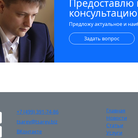
Предоставлю
консультацию
Предложу актуальное и на
Задать вопрос
Главная
+7 (499) 391-74-86
Новости
tsarev@tsarev.biz
Статьи
ВКонтакте
Услуги