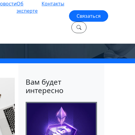
овости
Об
Контакты
эксперте
Связаться
т
Вам будет
интересно