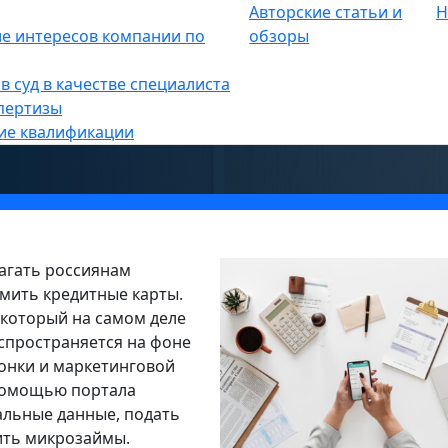
Авторские статьи и
Н
е интересов компании по
обзоры
ики от имени банков предлагаю
в суд в качестве специалиста
пертизы
ие квалификации
агать россиянам
мить кредитные карты.
, который на самом деле
аспространяется на фоне
вонки и маркетинговой
 помощью портала
льные данные, подать
ить микрозаймы.