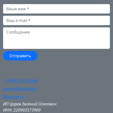
+7 (499) 391-74-86
tsarev@tsarev.biz
ВКонтакте
ИП Царев Евгений Олегович
ИНН: 220903573900