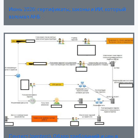
Июнь 2026: сертификаты, законы и ИИ, который
взломал АНБ
Пентест (pentest). Обзор требований и цен в