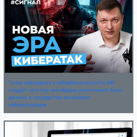
Точка невозврата в кибербезопасности: ИИ
создаёт zero-day, инсайдеры уничтожают базы
данных, а государства легализуют
кибероперации