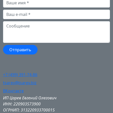
+7 (499) 391-74-86
tsarev@tsarev.biz
ВКонтакте
ИП Царев Евгений Олегович
ИНН: 220903573900
ОГРНИП: 313220933700015