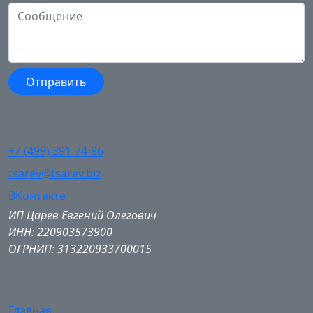
+7 (499) 391-74-86
tsarev@tsarev.biz
ВКонтакте
ИП Царев Евгений Олегович
ИНН: 220903573900
ОГРНИП: 313220933700015
Главная